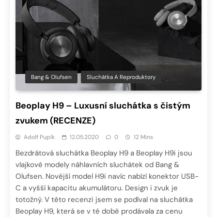
Bang & Olufsen
Sluchátka A Reproduktory
Beoplay H9 – Luxusní sluchátka s čistým
zvukem (RECENZE)
Adolf Pupík
12.05.2020
0
12 Mins
Bezdrátová sluchátka Beoplay H9 a Beoplay H9i jsou
vlajkové modely náhlavních sluchátek od Bang &
Olufsen. Novější model H9i navíc nabízí konektor USB-
C a vyšší kapacitu akumulátoru. Design i zvuk je
totožný. V této recenzi jsem se podíval na sluchátka
Beoplay H9, která se v té době prodávala za cenu