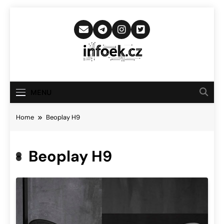
Skip
to
content
Infoek.cz
Web Věnující Se Technologickým
Novinkám
MENU
Home
Beoplay H9
Beoplay H9