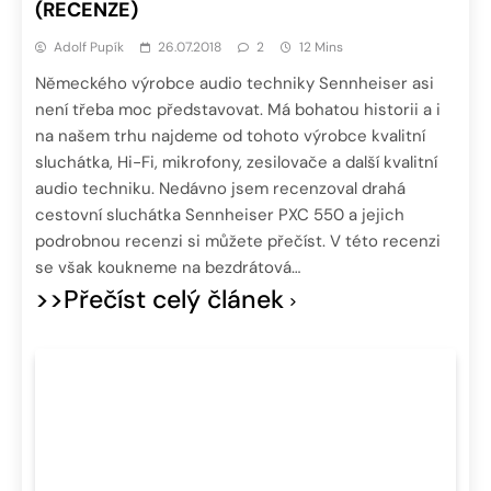
(RECENZE)
Adolf Pupík
26.07.2018
2
12 Mins
Německého výrobce audio techniky Sennheiser asi
není třeba moc představovat. Má bohatou historii a i
na našem trhu najdeme od tohoto výrobce kvalitní
sluchátka, Hi-Fi, mikrofony, zesilovače a další kvalitní
audio techniku. Nedávno jsem recenzoval drahá
cestovní sluchátka Sennheiser PXC 550 a jejich
podrobnou recenzi si můžete přečíst. V této recenzi
se však koukneme na bezdrátová…
>>Přečíst celý článek