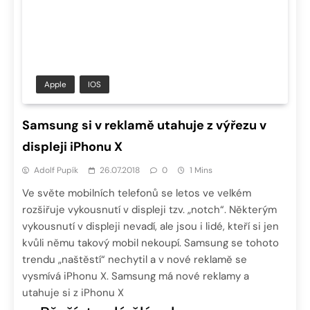
Apple
IOS
Samsung si v reklamě utahuje z výřezu v
displeji iPhonu X
Adolf Pupík
26.07.2018
0
1 Mins
Ve světe mobilních telefonů se letos ve velkém
rozšiřuje vykousnutí v displeji tzv. „notch“. Některým
vykousnutí v displeji nevadí, ale jsou i lidé, kteří si jen
kvůli němu takový mobil nekoupí. Samsung se tohoto
trendu „naštěstí“ nechytil a v nové reklamě se
vysmívá iPhonu X. Samsung má nové reklamy a
utahuje si z iPhonu X