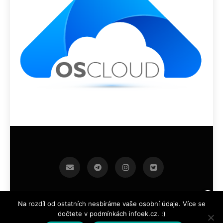
infoek.cz 2026.Developed By
.
BlazeThemes
Na rozdíl od ostatních nesbíráme vaše osobní údaje. Více se
dočtete v podmínkách infoek.cz. :)