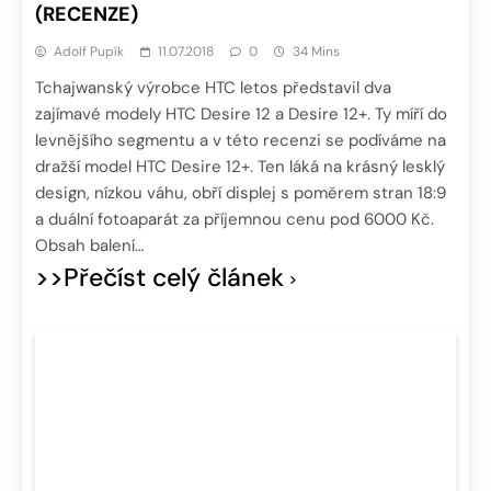
(RECENZE)
Adolf Pupík
11.07.2018
0
34 Mins
Tchajwanský výrobce HTC letos představil dva
zajímavé modely HTC Desire 12 a Desire 12+. Ty míří do
levnějšího segmentu a v této recenzi se podíváme na
dražší model HTC Desire 12+. Ten láká na krásný lesklý
design, nízkou váhu, obří displej s poměrem stran 18:9
a duální fotoaparát za příjemnou cenu pod 6000 Kč.
Obsah balení…
>>Přečíst celý článek