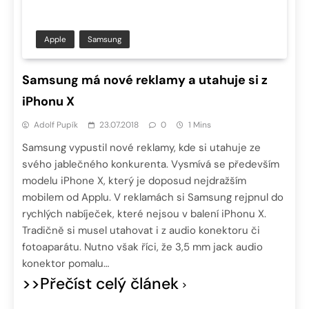
Apple
Samsung
Samsung má nové reklamy a utahuje si z
iPhonu X
Adolf Pupík
23.07.2018
0
1 Mins
Samsung vypustil nové reklamy, kde si utahuje ze
svého jablečného konkurenta. Vysmívá se především
modelu iPhone X, který je doposud nejdražším
mobilem od Applu. V reklamách si Samsung rejpnul do
rychlých nabíječek, které nejsou v balení iPhonu X.
Tradičně si musel utahovat i z audio konektoru či
fotoaparátu. Nutno však říci, že 3,5 mm jack audio
konektor pomalu…
>>Přečíst celý článek