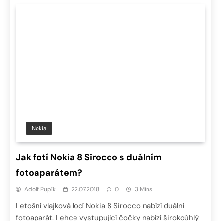
Nokia
Jak fotí Nokia 8 Sirocco s duálním
fotoaparátem?
Adolf Pupík
22.07.2018
0
3 Mins
Letošní vlajková loď Nokia 8 Sirocco nabízí duální
fotoaparát. Lehce vystupující čočky nabízí širokoúhlý