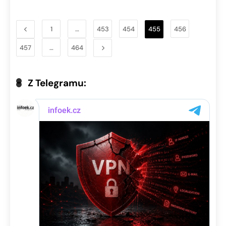
1
…
453
454
455
456
457
…
464
Z Telegramu: