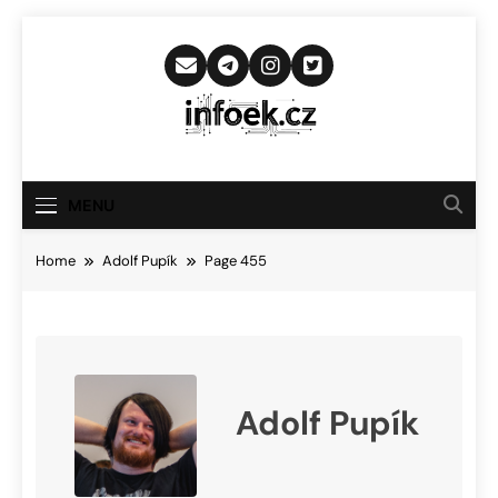
Skip
to
content
Infoek.cz
Web Věnující Se Technologickým
Novinkám
MENU
Home
Adolf Pupík
Page 455
Adolf Pupík