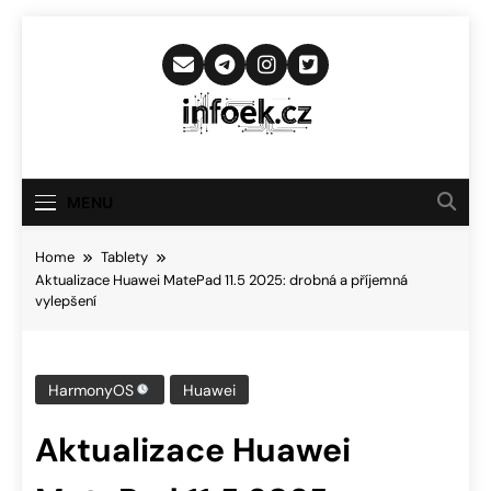
Skip
to
content
Infoek.cz
Web Věnující Se Technologickým
Novinkám
MENU
Home
Tablety
Aktualizace Huawei MatePad 11.5 2025: drobná a příjemná
vylepšení
HarmonyOS
Huawei
Aktualizace Huawei