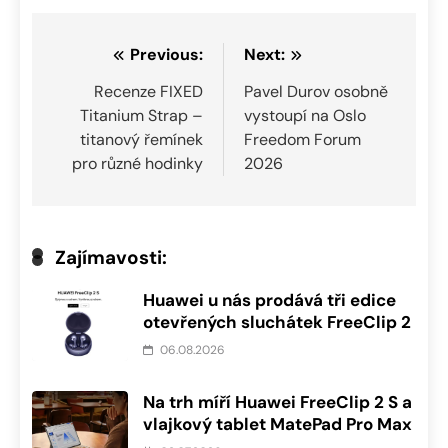
Navigace
Previous:
Next:
pro
Recenze FIXED
Pavel Durov osobně
Titanium Strap –
vystoupí na Oslo
příspěvek
titanový řemínek
Freedom Forum
pro různé hodinky
2026
Zajímavosti:
Huawei u nás prodává tři edice
otevřených sluchátek FreeClip 2
06.08.2026
Na trh míří Huawei FreeClip 2 S a
vlajkový tablet MatePad Pro Max