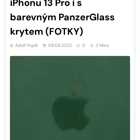
iPhonu 13 Pro i s
barevným PanzerGlass
krytem (FOTKY)
Adolf Pupík
08.06.2022
0
2 Mins