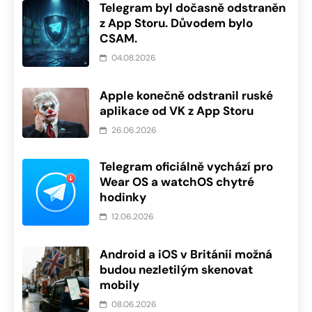
Telegram byl dočasně odstraněn
z App Storu. Důvodem bylo
CSAM.
04.08.2026
Apple konečně odstranil ruské
aplikace od VK z App Storu
26.06.2026
Telegram oficiálně vychází pro
Wear OS a watchOS chytré
hodinky
12.06.2026
Android a iOS v Británii možná
budou nezletilým skenovat
mobily
08.06.2026