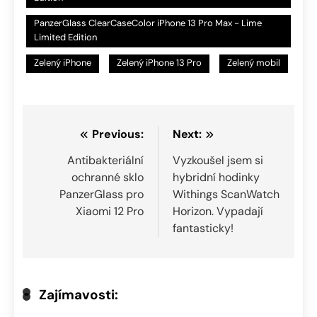
PanzerGlass ClearCaseColor iPhone 13 Pro Max - Lime
Limited Edition
Zelený iPhone
Zelený iPhone 13 Pro
Zelený mobil
Navigace
Previous:
Next:
pro
Antibakteriální
Vyzkoušel jsem si
ochranné sklo
hybridní hodinky
příspěvek
PanzerGlass pro
Withings ScanWatch
Xiaomi 12 Pro
Horizon. Vypadají
fantasticky!
Zajímavosti: