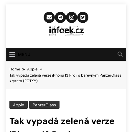
Skip
to
content
Infoek.cz
Web Věnující Se Technologickým
Novinkám
MENU
Home
Apple
Tak vypadá zelená verze iPhonu 13 Pro i s barevným PanzerGlass
krytem (FOTKY)
Apple
PanzerGlass
Tak vypadá zelená verze