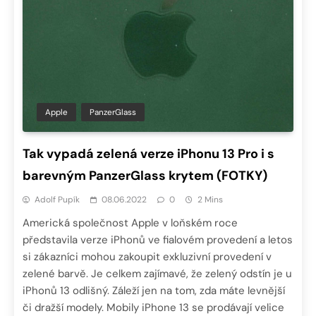
Apple
PanzerGlass
Tak vypadá zelená verze iPhonu 13 Pro i s
barevným PanzerGlass krytem (FOTKY)
Adolf Pupík
08.06.2022
0
2 Mins
Americká společnost Apple v loňském roce
představila verze iPhonů ve fialovém provedení a letos
si zákazníci mohou zakoupit exkluzivní provedení v
zelené barvě. Je celkem zajímavé, že zelený odstín je u
iPhonů 13 odlišný. Záleží jen na tom, zda máte levnější
či dražší modely. Mobily iPhone 13 se prodávají velice