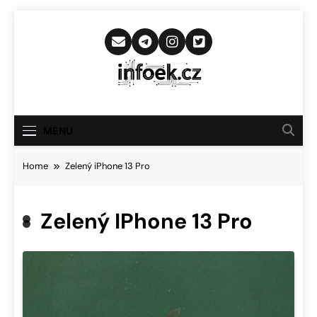
Skip
to
content
Infoek.cz
Web Věnující Se Technologickým
Novinkám
MENU
Home
Zelený iPhone 13 Pro
Zelený IPhone 13 Pro