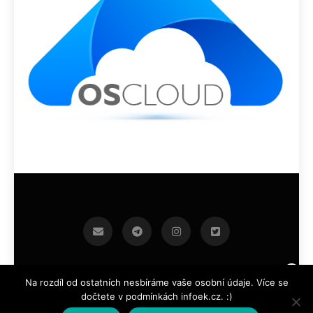
infoek.cz 2026.Developed By
.
BlazeThemes
Na rozdíl od ostatních nesbíráme vaše osobní údaje. Více se
dočtete v podmínkách infoek.cz. :)