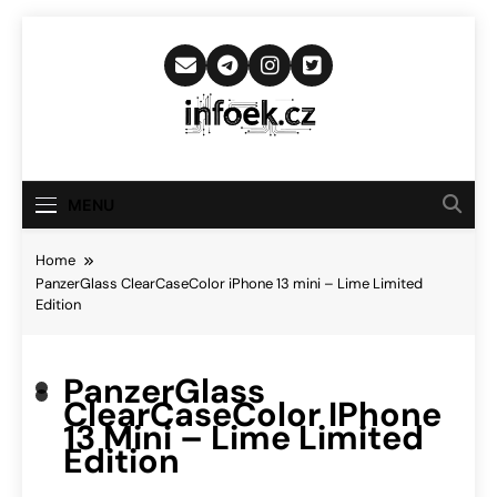
Skip
to
content
Infoek.cz
Web Věnující Se Technologickým
Novinkám
MENU
Home
PanzerGlass ClearCaseColor iPhone 13 mini – Lime Limited
Edition
PanzerGlass
ClearCaseColor IPhone
13 Mini – Lime Limited
Edition