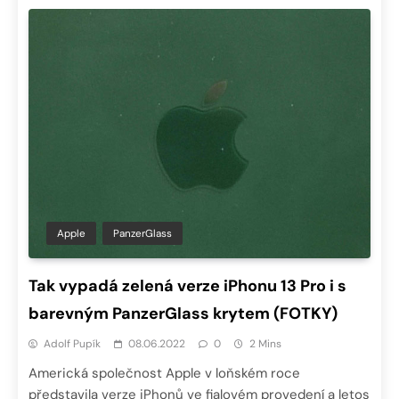
Apple
PanzerGlass
Tak vypadá zelená verze iPhonu 13 Pro i s
barevným PanzerGlass krytem (FOTKY)
Adolf Pupík
08.06.2022
0
2 Mins
Americká společnost Apple v loňském roce
představila verze iPhonů ve fialovém provedení a letos