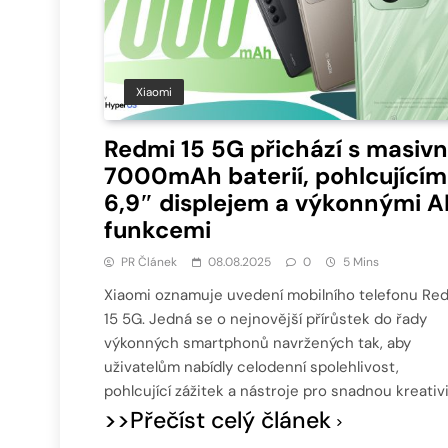
Xiaomi
Redmi 15 5G přichází s masivn
7000mAh baterií, pohlcujícím
6,9″ displejem a výkonnými A
funkcemi
PR Článek
08.08.2025
0
5 Mins
Xiaomi oznamuje uvedení mobilního telefonu Re
15 5G. Jedná se o nejnovější přírůstek do řady
výkonných smartphonů navržených tak, aby
uživatelům nabídly celodenní spolehlivost,
pohlcující zážitek a nástroje pro snadnou kreativi
>>Přečíst celý článek