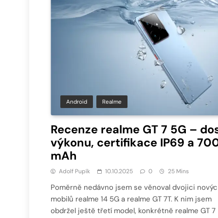
Android
Realme
Recenze realme GT 7 5G – do
výkonu, certifikace IP69 a 70
mAh
Adolf Pupík
10.10.2025
0
25 Mins
Poměrně nedávno jsem se věnoval dvojici nový
mobilů realme 14 5G a realme GT 7T. K nim jsem
obdržel ještě třetí model, konkrétně realme GT 7