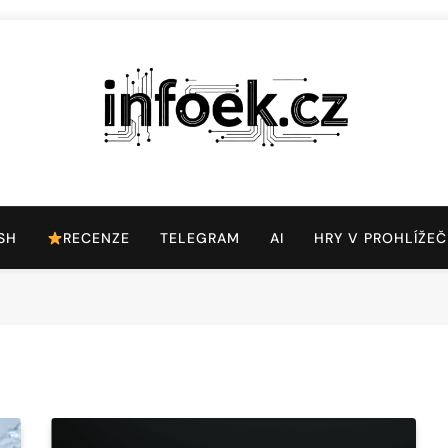
Infoek.cz
Web Věnující Se Technologickým Novinkám
SH
RECENZE
TELEGRAM
AI
HRY V PROHLÍŽEČ