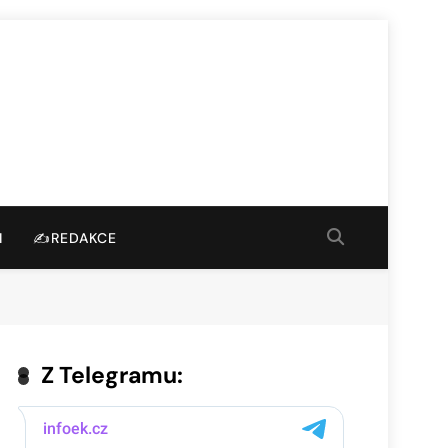
I
✍️REDAKCE
Z Telegramu: