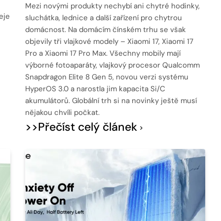
Mezi novými produkty nechybí ani chytré hodinky,
eje
sluchátka, lednice a další zařízení pro chytrou
domácnost. Na domácím čínském trhu se však
objevily tři vlajkové modely – Xiaomi 17, Xiaomi 17
Pro a Xiaomi 17 Pro Max. Všechny mobily mají
výborné fotoaparáty, vlajkový procesor Qualcomm
Snapdragon Elite 8 Gen 5, novou verzi systému
HyperOS 3.0 a narostla jim kapacita Si/C
akumulátorů. Globální trh si na novinky ještě musí
nějakou chvíli počkat.
>>Přečíst celý článek