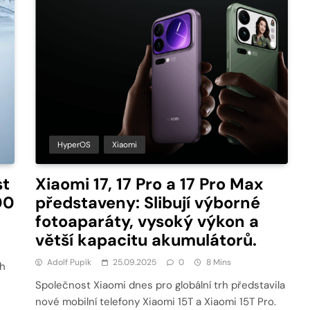
HyperOS
Xiaomi
st
Xiaomi 17, 17 Pro a 17 Pro Max
00
představeny: Slibují výborné
fotoaparáty, vysoký výkon a
větší kapacitu akumulátorů.
Adolf Pupík
25.09.2025
0
8 Mins
ch
Společnost Xiaomi dnes pro globální trh představila
nové mobilní telefony Xiaomi 15T a Xiaomi 15T Pro.