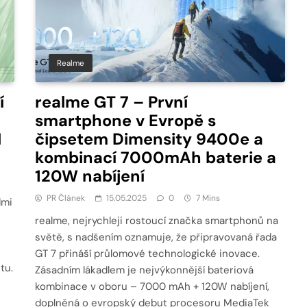
Realme
í
realme GT 7 – První
smartphone v Evropě s
I
čipsetem Dimensity 9400e a
kombinací 7000mAh baterie a
120W nabíjení
PR Článek
15.05.2025
0
7 Mins
dmi
realme, nejrychleji rostoucí značka smartphonů na
světě, s nadšením oznamuje, že připravovaná řada
GT 7 přináší průlomové technologické inovace.
tu.
Zásadním lákadlem je nejvýkonnější bateriová
kombinace v oboru – 7000 mAh + 120W nabíjení,
doplněná o evropský debut procesoru MediaTek