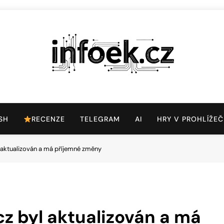
Infoek.cz
Web Věnující Se Technologickým Novinkám
SH
RECENZE
TELEGRAM
AI
HRY V PROHLÍŽEČ
 aktualizován a má příjemné změny
z byl aktualizován a má