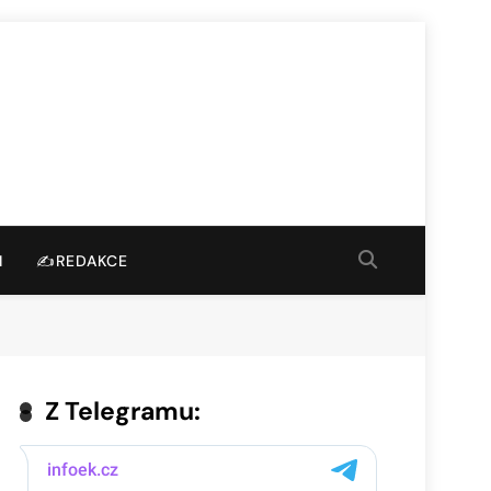
I
✍️REDAKCE
Z Telegramu: