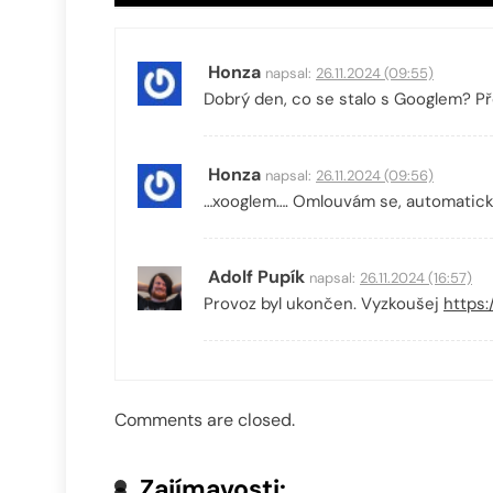
Honza
napsal:
26.11.2024 (09:55)
Dobrý den, co se stalo s Googlem? Pře
Honza
napsal:
26.11.2024 (09:56)
…xooglem…. Omlouvám se, automatick
Adolf Pupík
napsal:
26.11.2024 (16:57)
Provoz byl ukončen. Vyzkoušej
https:
Comments are closed.
Zajímavosti: