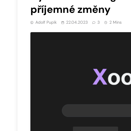
příjemné změny
Adolf Pupík
22.04.2023
3
2 Mins