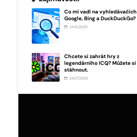
Co mi vadí na vyhledávačích
Google, Bing a DuckDuckGo?
24.10.2025
Chcete si zahrát hry z
legendárního ICQ? Můžete si 
stáhnout.
24.07.2025