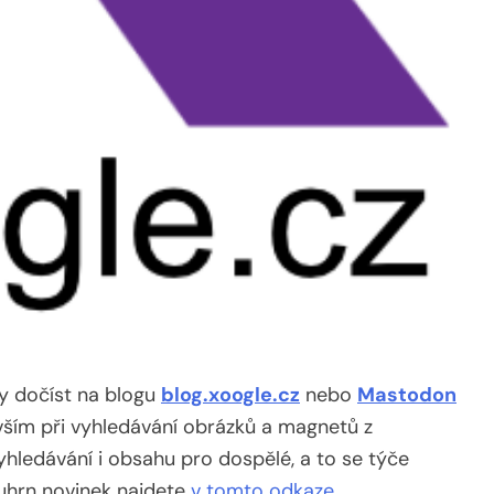
y dočíst na blogu
blog.xoogle.cz
nebo
Mastodon
ším při vyhledávání obrázků a magnetů z
hledávání i obsahu pro dospělé, a to se týče
ouhrn novinek najdete
v tomto odkaze
.