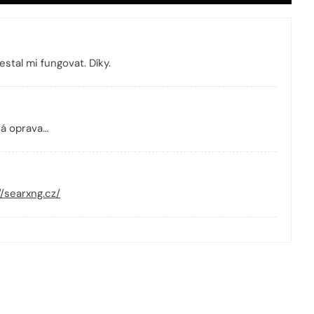
stal mi fungovat. Díky.
á oprava…
//searxng.cz/