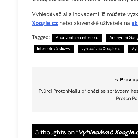
Vyhledávač si s inovacemi již můžete vyzko
Xoogle.cz
nebo slovenské uživatele na
sk
Tagged:
Anonymita na internetu
Anonymní Goog
Internetové služvy
vyhledávač Xoogle.cz
Vyh
Navigace
Previou
pro
Tvůrci ProtonMailu přichází se správcem he
Proton Pa
příspěvek
3 thoughts on “
Vyhledávač Xoogle.c