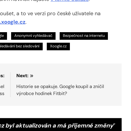
ušet, a to ve verzi pro české uživatele na
.xoogle.cz
.
le
Anonymní vyhledávač
Bezpečnost na internetu
ledávání bez sledování
Xoogle.cz
s:
Next:
sel
Historie se opakuje. Google koupil a zničil
ss
výrobce hodinek Fitbit?
z byl aktualizován a má příjemné změny
”