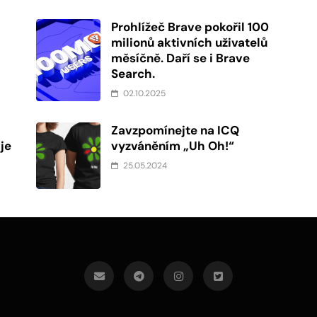
Prohlížeč Brave pokořil 100
milionů aktivních uživatelů
měsíčně. Daří se i Brave
Search.
02.10.2025
Zavzpomínejte na ICQ
je
vyzváněním „Uh Oh!“
25.05.2024