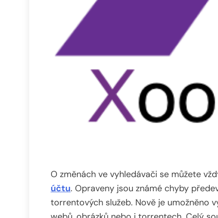
O změnách ve vyhledávači se můžete vžd
účtu
. Opraveny jsou známé chyby předev
torrentových služeb. Nově je umožněno vy
webů, obrázků nebo i torrentech. Celý s