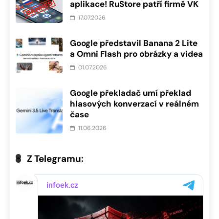
aplikace! RuStore patří firmě VK
17.07.2026
Google představil Banana 2 Lite
a Omni Flash pro obrázky a videa
01.07.2026
Google překladač umí překlad
hlasových konverzací v reálném
čase
11.06.2026
Z Telegramu: