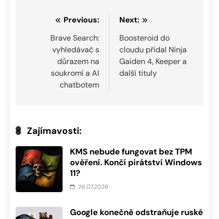
Navigace
Previous:
Next:
pro
Brave Search:
Boosteroid do
vyhledávač s
cloudu přidal Ninja
příspěvek
důrazem na
Gaiden 4, Keeper a
soukromí a AI
další tituly
chatbotem
Zajímavosti:
KMS nebude fungovat bez TPM
ověření. Končí pirátství Windows
11?
26.07.2026
Google konečně odstraňuje ruské