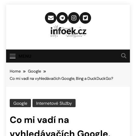
Skip
to
content
Infoek.cz
Web Věnující Se Technologickým
Novinkám
MENU
Home
Google
Co mi vadí na vyhledávačích Google, Bing a DuckDuckGo?
Google
Internetové Služby
Co mi vadí na
vyhledávačích Google,