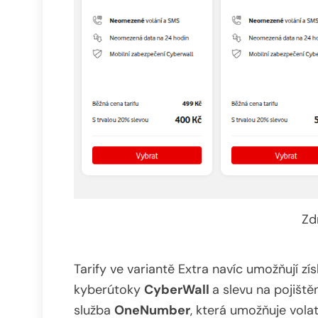
Zd
Tarify ve variantě Extra navíc umožňují z
kyberútoky
CyberWall
a slevu na pojišt
služba
OneNumber
, která umožňuje vola