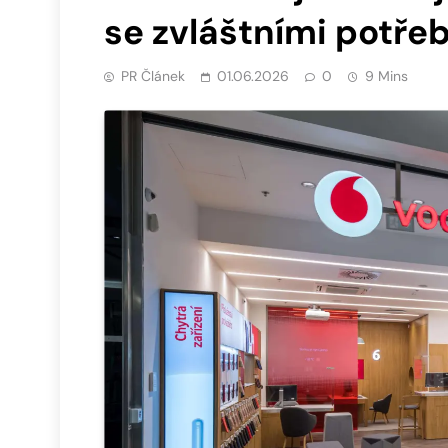
se zvláštními potře
PR Článek
01.06.2026
0
9 Mins