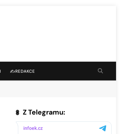
I
✍️REDAKCE
Z Telegramu: