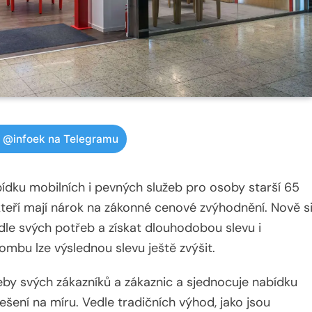
w @infoek na Telegramu
dku mobilních i pevných služeb pro osoby starší 65
 kteří mají nárok na zákonné cenové zvýhodnění. Nově s
odle svých potřeb a získat dlouhodobou slevu i
mbu lze výslednou slevu ještě zvýšit.
by svých zákazníků a zákaznic a sjednocuje nabídku
ešení na míru. Vedle tradičních výhod, jako jsou