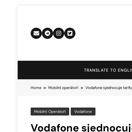
Skip
to
content
TRANSLATE TO ENGLI
Home
Mobilní operátoři
Vodafone sjednocuje tarify
Mobilní Operátoři
Vodafone
Vodafone sjednocuje 