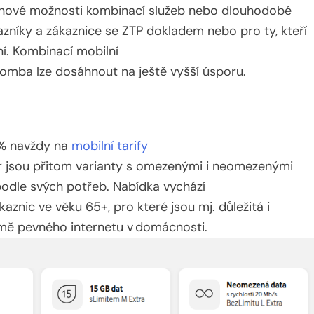
í nové možnosti kombinací služeb nebo dlouhodobé
kazníky a zákaznice se ZTP dokladem nebo pro ty, kteří
. Kombinací mobilní
Komba lze dosáhnout na ještě vyšší úsporu.
 % navždy na
mobilní tarify
běr jsou přitom varianty s omezenými i neomezenými
 podle svých potřeb. Nabídka vychází
aznic ve věku 65+, pro které jsou mj. důležitá i
rmě pevného internetu v domácnosti.