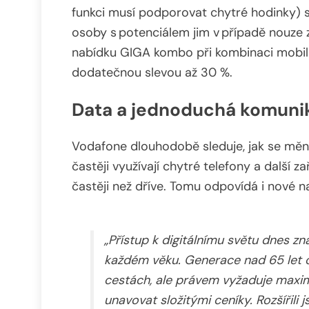
funkci musí podporovat chytré hodinky) se
osoby s potenciálem jim v případě nouze z
nabídku GIGA kombo při kombinaci mobil
dodatečnou slevou až 30 %.
Data a jednoduchá komunikac
Vodafone dlouhodobě sleduje, jak se mění
častěji využívají chytré telefony a další za
častěji než dříve. Tomu odpovídá i nové n
„Přístup k digitálnímu světu dnes z
každém věku. Generace nad 65 let c
cestách, ale právem vyžaduje maximá
unavovat složitými ceníky. Rozšířili