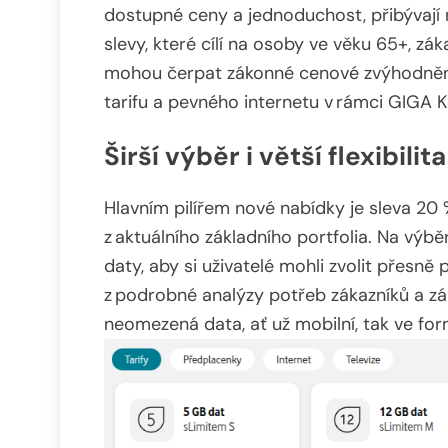
dostupné ceny a jednoduchost, přibývaj
slevy, které cílí na osoby ve věku 65+, zá
mohou čerpat zákonné cenové zvýhodnění
tarifu a pevného internetu v rámci GIGA 
Širší výběr i větší flexibilita
Hlavním pilířem nové nabídky je sleva 20
z aktuálního základního portfolia. Na vý
daty, aby si uživatelé mohli zvolit přesně
z podrobné analýzy potřeb zákazníků a zák
neomezená data, ať už mobilní, tak ve fo