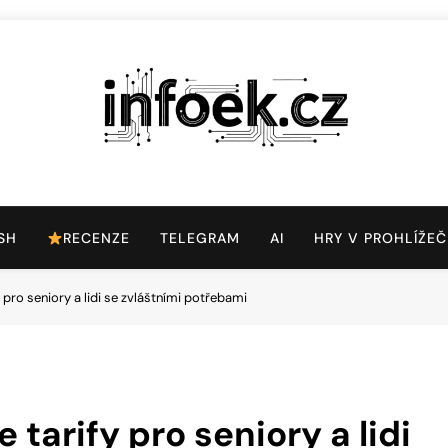
Infoek.cz
Web Věnující Se Technologickým Novinkám
SH
RECENZE
TELEGRAM
AI
HRY V PROHLÍŽEČ
 pro seniory a lidi se zvláštními potřebami
tarify pro seniory a lidi