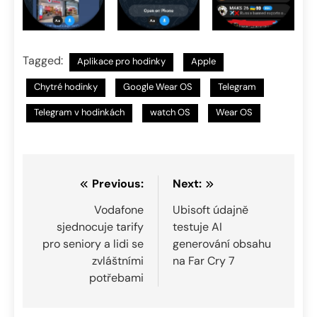
Tagged:
Aplikace pro hodinky
Apple
Chytré hodinky
Google Wear OS
Telegram
Telegram v hodinkách
watch OS
Wear OS
Navigace
Previous:
Next:
pro
Vodafone
Ubisoft údajně
sjednocuje tarify
testuje AI
příspěvek
pro seniory a lidi se
generování obsahu
zvláštními
na Far Cry 7
potřebami