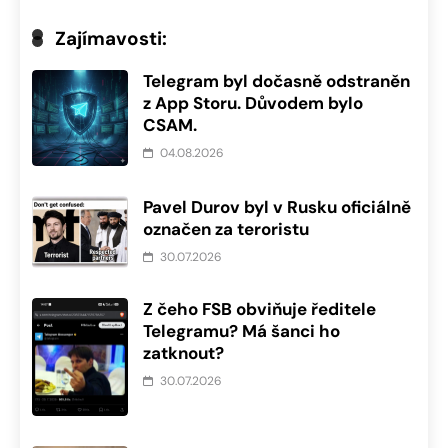
Zajímavosti:
Telegram byl dočasně odstraněn
z App Storu. Důvodem bylo
CSAM.
04.08.2026
Pavel Durov byl v Rusku oficiálně
označen za teroristu
30.07.2026
Z čeho FSB obviňuje ředitele
Telegramu? Má šanci ho
zatknout?
30.07.2026