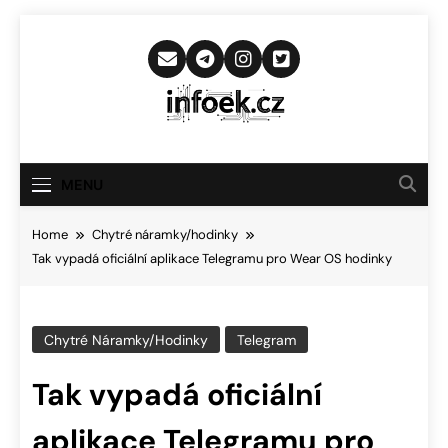
Skip
to
content
Infoek.cz
Web Věnující Se Technologickým
Novinkám
MENU
Home
Chytré náramky/hodinky
Tak vypadá oficiální aplikace Telegramu pro Wear OS hodinky
Chytré Náramky/hodinky
Telegram
Tak vypadá oficiální
aplikace Telegramu pro