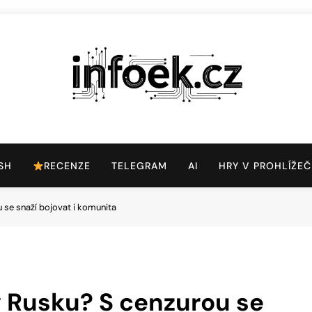
Infoek.cz
Web Věnující Se Technologickým Novinkám
SH
RECENZE
TELEGRAM
AI
HRY V PROHLÍŽEČ
 se snaží bojovat i komunita
 Rusku? S cenzurou se