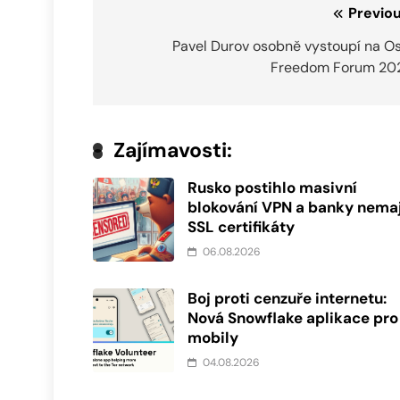
Navigace
Previou
pro
Pavel Durov osobně vystoupí na Os
Freedom Forum 20
příspěvek
Zajímavosti:
Rusko postihlo masivní
blokování VPN a banky nemaj
SSL certifikáty
06.08.2026
Boj proti cenzuře internetu:
Nová Snowflake aplikace pro
mobily
04.08.2026