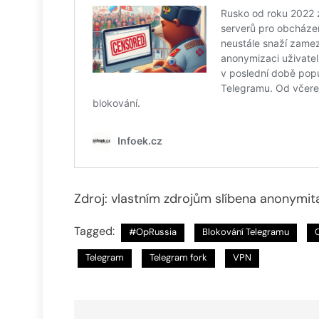
Zdroj: vlastním zdrojům slíbena anonymit
Tagged:
#OpRussia
Blokování Telegramu
Telegram
Telegram fork
VPN