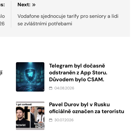
s:
Next:
lo
Vodafone sjednocuje tarify pro seniory a lidi
26
se zvláštními potřebami
Telegram byl dočasně
í
odstraněn z App Storu.
Důvodem bylo CSAM.
04.08.2026
Pavel Durov byl v Rusku
oficiálně označen za teroristu
30.07.2026