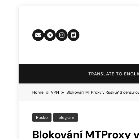
Skip
to
content
TRANSLATE TO ENGLI
Home
VPN
Blokování MTProxy v Rusku? S cenzurou
Rusko
Telegram
Blokování MTProxy v