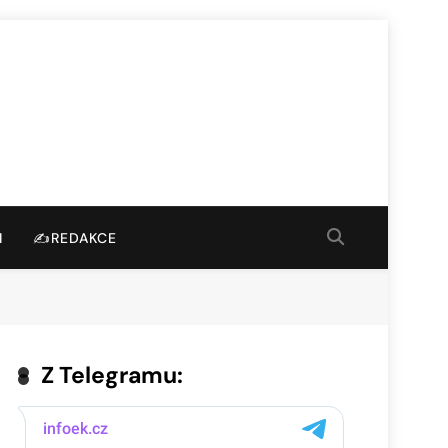
I
✍️REDAKCE
Z Telegramu: