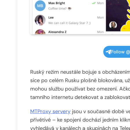
Follow @
Ruský režim neustále bojuje s obcházením
sice po celém Rusku plošně blokována, uži
mohou službu používat bez omezení. Ačkol
tamního internetu detekovat a zablokovat,
MTProxy servery
jsou v současné době vel
přívětivé – ke spojení dochází jedním klik
vyhledává v kanálech a skupinách na Tele