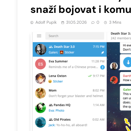
snaží bojovat i kom
Adolf Pupík
31.05.2026
0
3 Mins