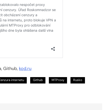
a, Github,
kod.ru
Cenzura internetu
Github
MTProxy
Rusko