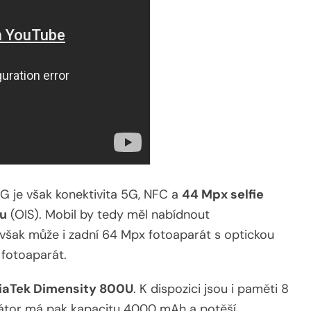
G je však konektivita 5G, NFC a
44 Mpx selfie
zu
(OIS). Mobil by tedy měl nabídnout
t však může i zadní 64 Mpx fotoaparát s optickou
 fotoaparát.
aTek Dimensity 800U
. K dispozici jsou i paměti 8
látor má pak kapacitu 4000 mAh a potěší