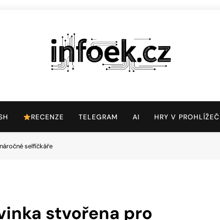
Infoek.cz
Web Věnující Se Technologickým Novinkám
SH
RECENZE
TELEGRAM
AI
HRY V PROHLÍŽEČ
náročné selfíčkáře
ovinka stvořena pro