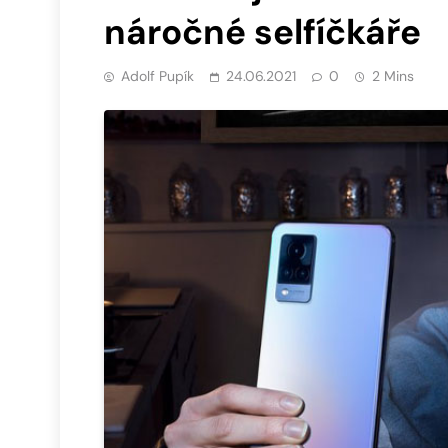
náročné selfíčkáře
Adolf Pupík
24.06.2021
0
2 Mins