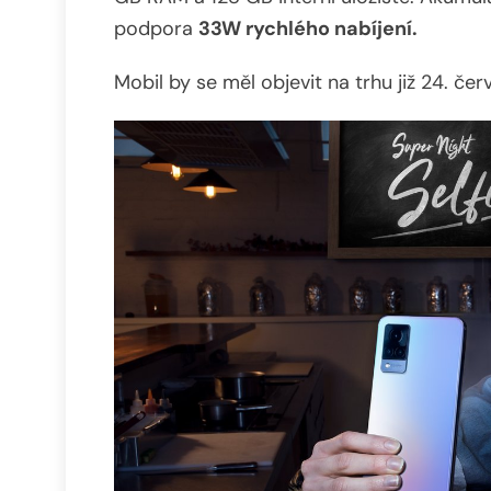
podpora
33W rychlého nabíjení.
Mobil by se měl objevit na trhu již 24. č