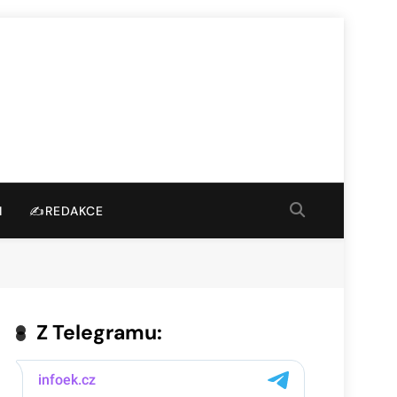
I
✍️REDAKCE
Z Telegramu: