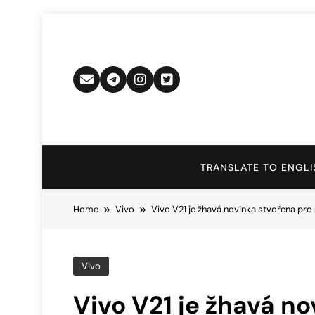
Skip
to
content
TRANSLATE TO ENGLI
Home
Vivo
Vivo V21 je žhavá novinka stvořena pro 
Vivo
Vivo V21 je žhavá n