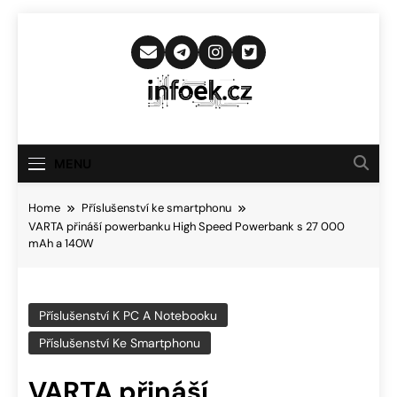
Skip
to
content
Infoek.cz
Web Věnující Se Technologickým
Novinkám
MENU
Home
Příslušenství ke smartphonu
VARTA přináší powerbanku High Speed Powerbank s 27 000
mAh a 140W
Příslušenství K PC A Notebooku
Příslušenství Ke Smartphonu
VARTA přináší