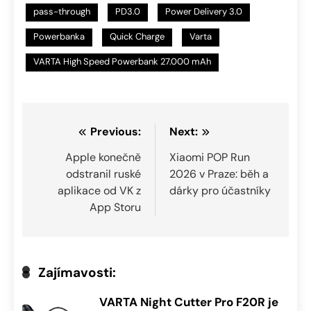
pass-through
PD3.0
Power Delivery 3.0
Powerbanka
Quick Charge
Varta
VARTA High Speed Powerbank 27.000 mAh
Navigace
Previous:
Next:
pro
Apple konečně
Xiaomi POP Run
odstranil ruské
2026 v Praze: běh a
příspěvek
aplikace od VK z
dárky pro účastníky
App Storu
Zajímavosti:
VARTA Night Cutter Pro F20R je