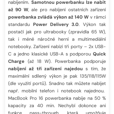
nabíjením.
Samotnou powerbanku lze nabít
až 90 W
, ale pro nabíjení ostatních zařízení
powerbanka zvládá výkon až 140 W
v rámci
standardu
Power Delivery 3.0
. Výkon tak
postačí jak pro ultrabooky (zpravidla 65 W),
tak i méně náročné herní a multimediální
notebooky. Zařízení nabízí tři porty – 2x USB-
C a jedno klasické USB-A s podporou
Quick
Charge
(až 18 W). Powerbanka podporuje
nabíjení až tří zařízení najedou
s tím, že
maximální sdílený výkon je pak 135/118/115W
(dle využití portů). Snadno tak můžete nabíjet
např. mobilní telefon i notebook najednou.
MacBook Pro 16 powerbanka nabije na 50 %
kapacity za 40 min. Nechybí dokonce ani
funkce pass-through, která umožňuje