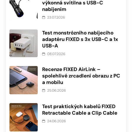
výkonná svítilna s USB-C
nabíjením
23.07.2026
Test monstrózního nabíjecího
adaptéru FIXED s 3x USB-C a 1x
USB-A
08.07.2026
Recenze FIXED AirLink –
spolehlivé zrcadlení obrazu z PC
a mobilu
25.06.2026
Test praktických kabelů FIXED
Retractable Cable a Clip Cable
24.06.2026