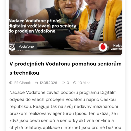
Vodafone
V prodejnách Vodafonu pomohou seniorům
s technikou
PR Článek
12.05.2026
0
10 Mins
Nadace Vodafone zavádí podporu programu Digitální
odysea do všech prodejen Vodafonu napříč Českou
republikou. Reaguje tak na svůj nedávný mezinárodní
průzkum realizovaný agenturou Ipsos. Ten ukázal, že i
když jsou čeští senioři a seniorky aktivně on-line a
chytré telefony, aplikace i internet jsou pro ně běžnou