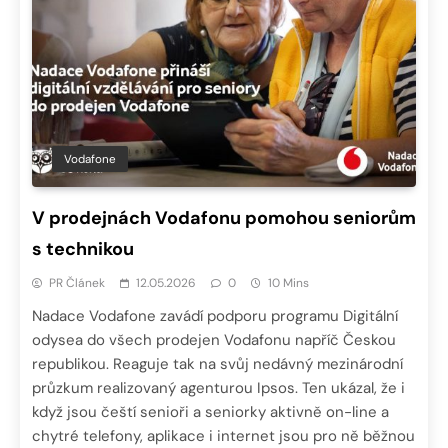
Vodafone
V prodejnách Vodafonu pomohou seniorům
s technikou
PR Článek
12.05.2026
0
10 Mins
Nadace Vodafone zavádí podporu programu Digitální
odysea do všech prodejen Vodafonu napříč Českou
republikou. Reaguje tak na svůj nedávný mezinárodní
průzkum realizovaný agenturou Ipsos. Ten ukázal, že i
když jsou čeští senioři a seniorky aktivně on-line a
chytré telefony, aplikace i internet jsou pro ně běžnou