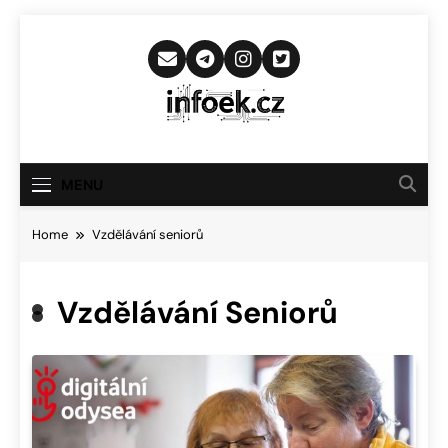
Skip
to
content
Infoek.cz
Web Věnující Se Technologickým
Novinkám
MENU
Home
Vzdělávání seniorů
Vzdělávání Seniorů