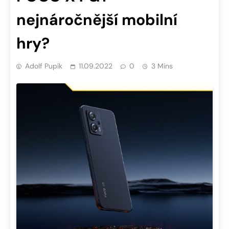
nejnáročnější mobilní
hry?
Adolf Pupík
11.09.2022
0
3 Mins