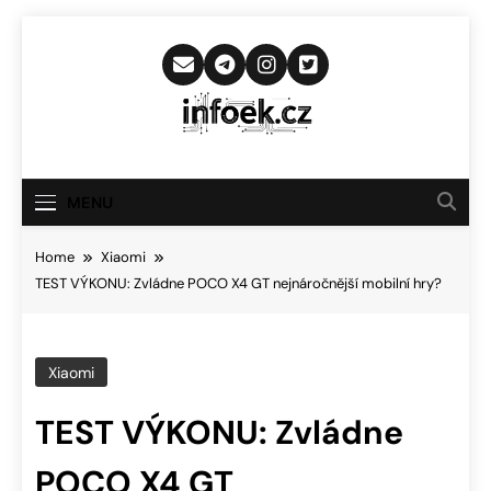
Skip
to
content
Infoek.cz
Web Věnující Se Technologickým
Novinkám
MENU
Home
Xiaomi
TEST VÝKONU: Zvládne POCO X4 GT nejnáročnější mobilní hry?
Xiaomi
TEST VÝKONU: Zvládne
POCO X4 GT