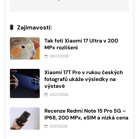
Zajímavosti:
Tak fotí Xiaomi 17 Ultra v 200
MPx rozlišení
29.07.2026
Xiaomi 17T Pro v rukou českých
fotografů ukáže výsledky na
výstavě
23.07.2026
Recenze Redmi Note 15 Pro 5G –
IP68, 200 MPx, eSIM a nízká cena
13.07.2026