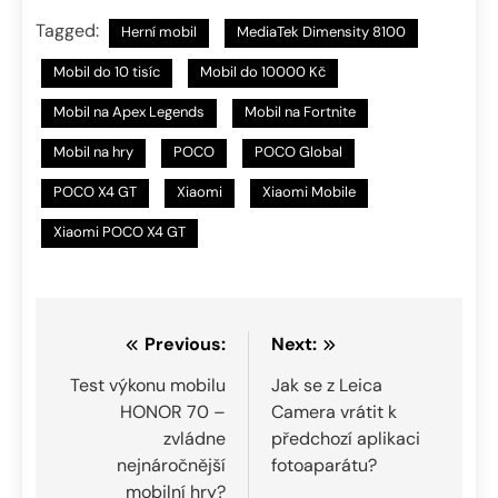
Tagged:
Herní mobil
MediaTek Dimensity 8100
Mobil do 10 tisíc
Mobil do 10000 Kč
Mobil na Apex Legends
Mobil na Fortnite
Mobil na hry
POCO
POCO Global
POCO X4 GT
Xiaomi
Xiaomi Mobile
Xiaomi POCO X4 GT
Navigace
Previous:
Next:
pro
Test výkonu mobilu
Jak se z Leica
HONOR 70 –
Camera vrátit k
příspěvek
zvládne
předchozí aplikaci
nejnáročnější
fotoaparátu?
mobilní hry?