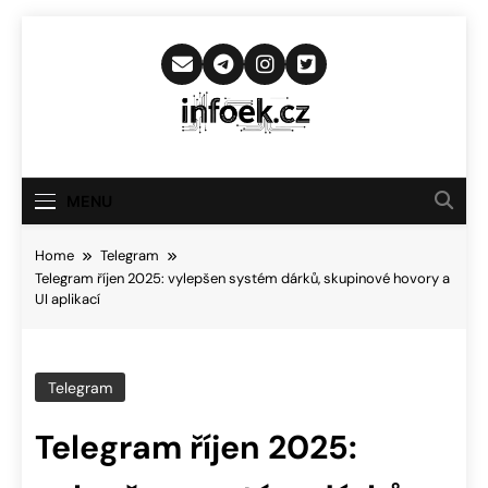
Skip
to
content
Infoek.cz
Web Věnující Se Technologickým
Novinkám
MENU
Home
Telegram
Telegram říjen 2025: vylepšen systém dárků, skupinové hovory a
UI aplikací
Telegram
Telegram říjen 2025: