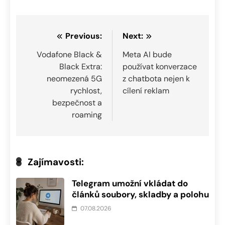
Navigace
Previous:
Next:
pro
Vodafone Black &
Meta AI bude
Black Extra:
používat konverzace
příspěvek
neomezená 5G
z chatbota nejen k
rychlost,
cílení reklam
bezpečnost a
roaming
Zajímavosti:
Telegram umožní vkládat do
článků soubory, skladby a polohu
07.08.2026