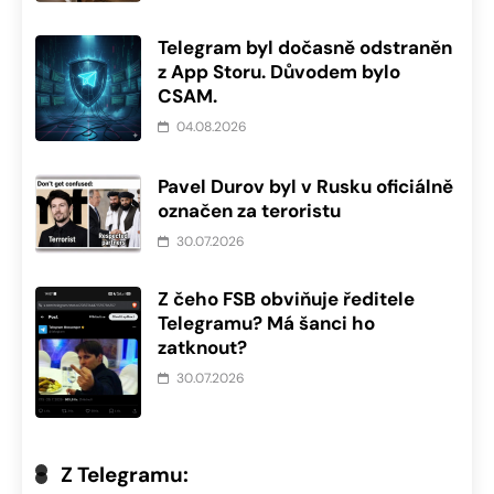
Telegram byl dočasně odstraněn
z App Storu. Důvodem bylo
CSAM.
04.08.2026
Pavel Durov byl v Rusku oficiálně
označen za teroristu
30.07.2026
Z čeho FSB obviňuje ředitele
Telegramu? Má šanci ho
zatknout?
30.07.2026
Z Telegramu: