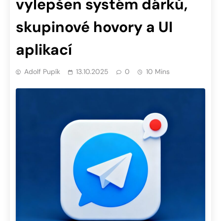
vylepšen systém dárků,
skupinové hovory a UI
aplikací
Adolf Pupík
13.10.2025
0
10 Mins