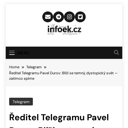
Skip
to
content
Infoek.cz
Web Věnující Se Technologickým
Novinkám
MENU
Home
Telegram
Ředitel Telegramu Pavel Durov: Blíží se temný, dystopický svět —
zatímco spíme
Telegram
Ředitel Telegramu Pavel