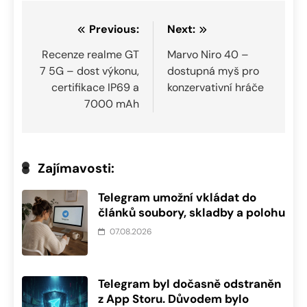
Navigace
Previous:
Next:
pro
Recenze realme GT
Marvo Niro 40 –
7 5G – dost výkonu,
dostupná myš pro
příspěvek
certifikace IP69 a
konzervativní hráče
7000 mAh
Zajímavosti:
Telegram umožní vkládat do
článků soubory, skladby a polohu
07.08.2026
Telegram byl dočasně odstraněn
z App Storu. Důvodem bylo