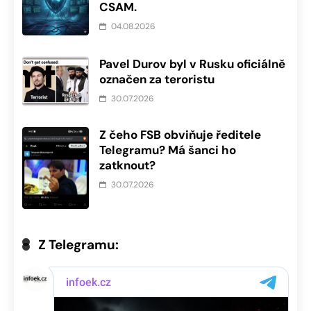
CSAM.
04.08.2026
Pavel Durov byl v Rusku oficiálně
označen za teroristu
30.07.2026
Z čeho FSB obviňuje ředitele
Telegramu? Má šanci ho
zatknout?
30.07.2026
Z Telegramu: