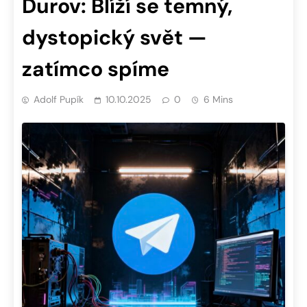
Durov: Blíží se temný,
dystopický svět —
zatímco spíme
Adolf Pupík
10.10.2025
0
6 Mins