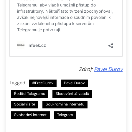
Zdroj:
Pavel Durov
Tagged:
#FreeDurov
Pavel Durov
Ředitel Telegramu
Sledování uživatelů
Sociální sítě
Soukromí na internetu
Svobodný internet
Telegram