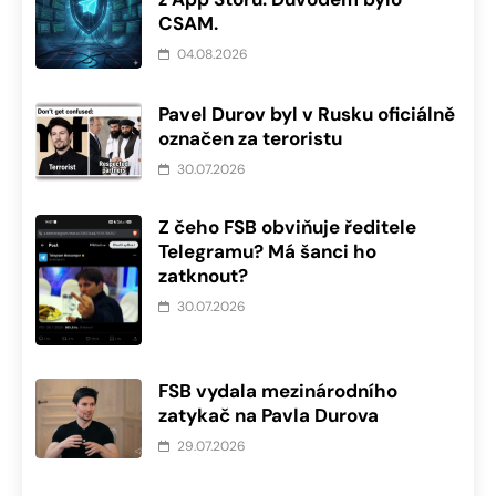
CSAM.
04.08.2026
Pavel Durov byl v Rusku oficiálně
označen za teroristu
30.07.2026
Z čeho FSB obviňuje ředitele
Telegramu? Má šanci ho
zatknout?
30.07.2026
FSB vydala mezinárodního
zatykač na Pavla Durova
29.07.2026