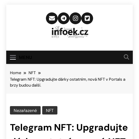
Skip
to
content
Infoek.cz
Web Věnující Se Technologickým
Novinkám
MENU
Home
NFT
Telegram NFT: Upgradujte dárky ostatním, nová NFT v Portals a
brzy budou další.
Nezařazené
NFT
Telegram NFT: Upgradujte