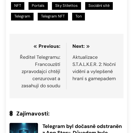
NFT
Portals
Sky Stilettos
Sociální sítě
Telegram
Telegram NFT
Ton
Navigace
Previous:
Next:
pro
Ředitel Telegramu:
Aktualizace
Francouzští
S.T.A.L.K.E.R. 2: Noční
příspěvek
zpravodajci chtějí
vidění a vylepšené
cenzurovat a
hraní s gamepadem
zasahují do soudu
Zajímavosti:
Telegram byl dočasně odstraněn
z App Storu. Důvodem bylo