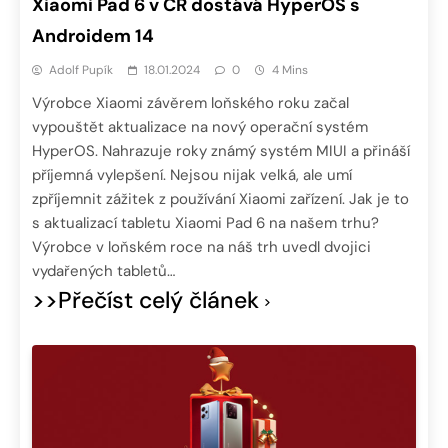
Xiaomi Pad 6 v ČR dostává HyperOS s
Androidem 14
Adolf Pupík
18.01.2024
0
4 Mins
Výrobce Xiaomi závěrem loňského roku začal
vypouštět aktualizace na nový operační systém
HyperOS. Nahrazuje roky známý systém MIUI a přináší
příjemná vylepšení. Nejsou nijak velká, ale umí
zpříjemnit zážitek z používání Xiaomi zařízení. Jak je to
s aktualizací tabletu Xiaomi Pad 6 na našem trhu?
Výrobce v loňském roce na náš trh uvedl dvojici
vydařených tabletů…
>>Přečíst celý článek