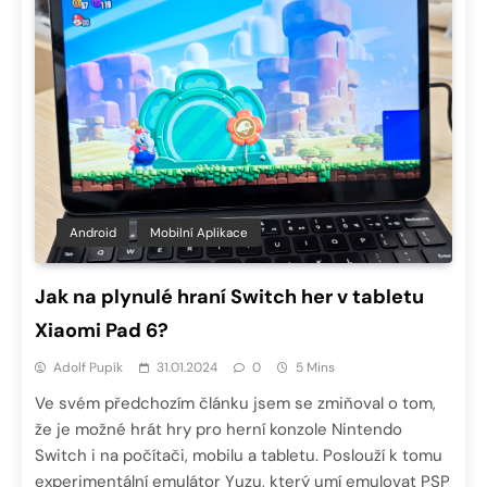
Android
Mobilní Aplikace
Jak na plynulé hraní Switch her v tabletu
Xiaomi Pad 6?
Adolf Pupík
31.01.2024
0
5 Mins
Ve svém předchozím článku jsem se zmiňoval o tom,
že je možné hrát hry pro herní konzole Nintendo
Switch i na počítači, mobilu a tabletu. Poslouží k tomu
experimentální emulátor Yuzu, který umí emulovat PSP