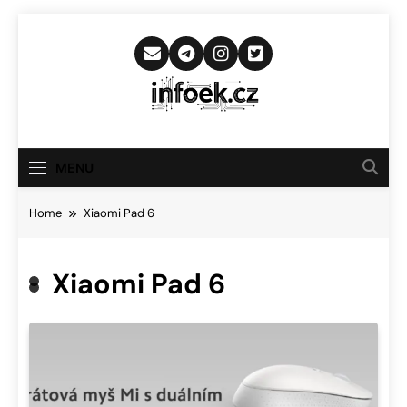
Skip
to
content
Infoek.cz
Web Věnující Se Technologickým
Novinkám
MENU
Home
Xiaomi Pad 6
Xiaomi Pad 6