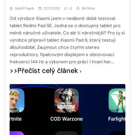
Adolf Pupík
22.11.2023
0
36 Mins
Od výrobce Xiaomi jsem v nedávné době testoval
tablet Redmi Pad SE. Jedná se o dostupný tablet pro
méně náročné uživatele. Co ale ti náročnější? Pro ty si
výrobce připravil tablet Xiaomi Pad 6, který testuji
dlouhodobě. Zaujmout chce čtyřmi stereo
reproduktory, 11palcovým displejem s obnovovací
frekvencí 144 Hz a výkonem pro práci i hraní her….
>>Přečíst celý článek