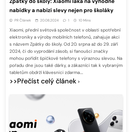
Zpátky do školy: Xiaomi láká na výhodné
nabídky a nabízí slevy nejen pro školáky
PR Článek
20.08.2024
1
10 Mins
Xiaomi, přední světová společnost v oblasti spotřební
elektroniky a výroby mobilních telefonů, zahajuje akci
s názvem Zpátky do školy. Od 20. srpna až do 29. září
2024, či do vyprodání zásob, si fanoušci značky
mohou pořídit špičkové telefony s výraznou slevou. Na
pořadu dne jsou také dárky, a zákazníci tak k vybraným
tabletům obdrží klávesnici zdarma….
>>Přečíst celý článek