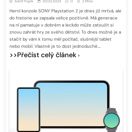
Adolf Pupík
20.03.2024
0
3 Mins
Herní konzole SONY Playstation 2 je dnes již mrtvá, ale
do historie se zapsala velice pozitivně. Má generace
na ní pamatuje v dobrém a leckdo může zatoužit si
znovu zahrát hry ze svého dětství. To dnes možné je a
stačit by vám k tomu měl počítač, slušnější tablet
nebo mobil. Vlastně je to dost jednoduché….
>>Přečíst celý článek