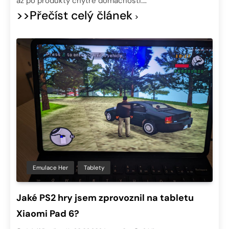
až po produkty chytré domácnosti….
>>Přečíst celý článek
Emulace Her
Tablety
Jaké PS2 hry jsem zprovoznil na tabletu
Xiaomi Pad 6?