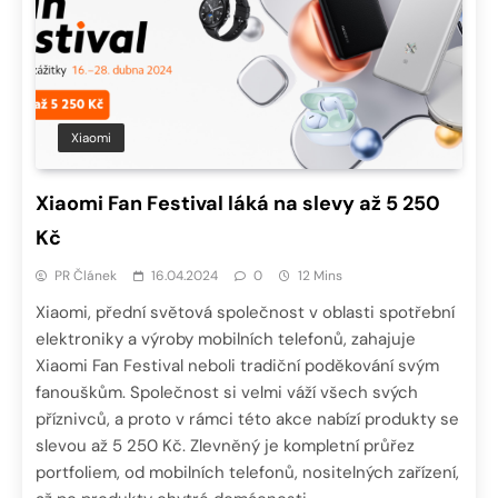
Xiaomi
Xiaomi Fan Festival láká na slevy až 5 250
Kč
PR Článek
16.04.2024
0
12 Mins
Xiaomi, přední světová společnost v oblasti spotřební
elektroniky a výroby mobilních telefonů, zahajuje
Xiaomi Fan Festival neboli tradiční poděkování svým
fanouškům. Společnost si velmi váží všech svých
příznivců, a proto v rámci této akce nabízí produkty se
slevou až 5 250 Kč. Zlevněný je kompletní průřez
portfoliem, od mobilních telefonů, nositelných zařízení,