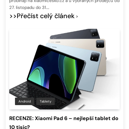
probíhají na xiaomicesko.cz a u vybraných prodejců od
27. listopadu do 31….
>>Přečíst celý článek
Android
Tablety
RECENZE: Xiaomi Pad 6 – nejlepší tablet do
10 tisíc?