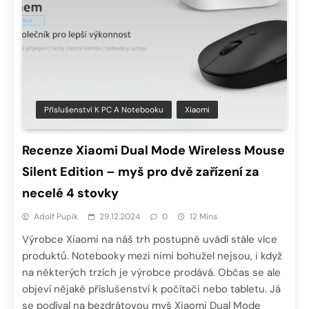
Příslušenství K PC A Notebooku
Xiaomi
Recenze Xiaomi Dual Mode Wireless Mouse
Silent Edition – myš pro dvě zařízení za
necelé 4 stovky
Adolf Pupík
29.12.2024
0
12 Mins
Výrobce Xiaomi na náš trh postupně uvádí stále více
produktů. Notebooky mezi nimi bohužel nejsou, i když
na některých trzích je výrobce prodává. Občas se ale
objeví nějaké příslušenství k počítači nebo tabletu. Já
se podíval na bezdrátovou myš Xiaomi Dual Mode