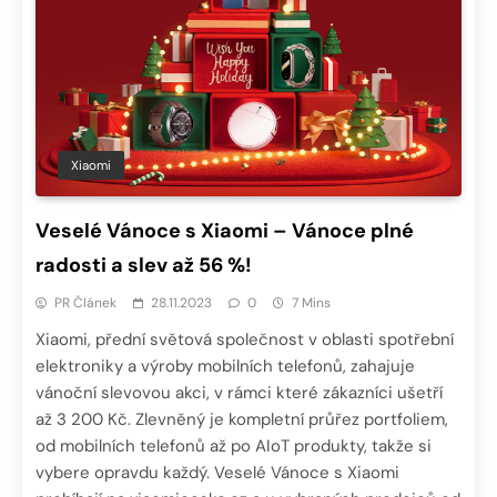
Xiaomi
Veselé Vánoce s Xiaomi – Vánoce plné
radosti a slev až 56 %!
PR Článek
28.11.2023
0
7 Mins
Xiaomi, přední světová společnost v oblasti spotřební
elektroniky a výroby mobilních telefonů, zahajuje
vánoční slevovou akci, v rámci které zákazníci ušetří
až 3 200 Kč. Zlevněný je kompletní průřez portfoliem,
od mobilních telefonů až po AIoT produkty, takže si
vybere opravdu každý. Veselé Vánoce s Xiaomi