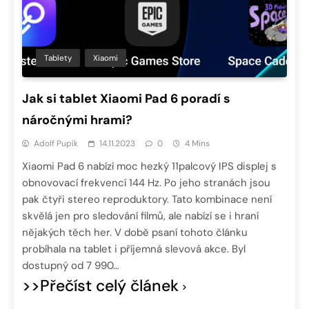
Tablety
Xiaomi
Jak si tablet Xiaomi Pad 6 poradí s
náročnými hrami?
Adolf Pupík
14.11.2023
0
4 Mins
Xiaomi Pad 6 nabízí moc hezký 11palcový IPS displej s
obnovovací frekvencí 144 Hz. Po jeho stranách jsou
pak čtyři stereo reproduktory. Tato kombinace není
skvělá jen pro sledování filmů, ale nabízí se i hraní
nějakých těch her. V době psaní tohoto článku
probíhala na tablet i příjemná slevová akce. Byl
dostupný od 7 990…
>>Přečíst celý článek