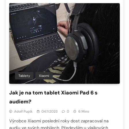
Tablety
Xiaomi
Jak je na tom tablet Xiaomi Pad 6 s
audiem?
Adolf Pupík
04.11.2023
0
6 Mins
Výrobce Xiaomi poslední roky dost zapracoval na
audiu ve svých mobilech. Především u vlajkových