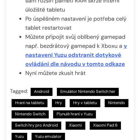
sám rozšíří paměti RAM skrze interní
úložiště tabletu
Po úspěšném nastavení je potřeba celý
tablet restartovat
Můžete připojit svůj oblíbený gamepad
např. bezdrátový gamepad k Xboxu a
v
nastavení Yuzu odstranit dotykové
ovládání dle návodu v tomto odkaze
Nyní můžete zkusit hrát
Tagged:
Android
Emulátor Nintendo Switch her
Hraní na tabletu
Hry
Hry v tabletu
Nintendo
Nintendo Switch
Plynulé hraní v Yuzu
Switch hry pro Android
Xiaomi
Xiaomi Pad 6
Yuzu
Yuzu emulator