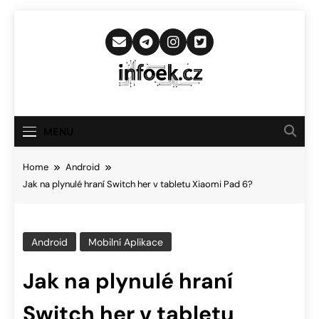
Skip
to
content
Infoek.cz
Web Věnující Se Technologickým
Novinkám
MENU
Home
Android
Jak na plynulé hraní Switch her v tabletu Xiaomi Pad 6?
Android
Mobilní Aplikace
Jak na plynulé hraní
Switch her v tabletu