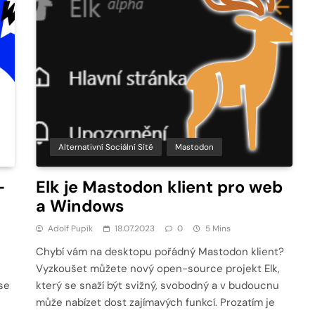
Alternativní Sociální Sítě
Mastodon
–
Elk je Mastodon klient pro web
a Windows
Adolf Pupík
18.07.2023
0
5 Mins
Chybí vám na desktopu pořádný Mastodon klient?
Vyzkoušet můžete nový open-source projekt Elk,
se
který se snaží být svižný, svobodný a v budoucnu
může nabízet dost zajímavých funkcí. Prozatím je