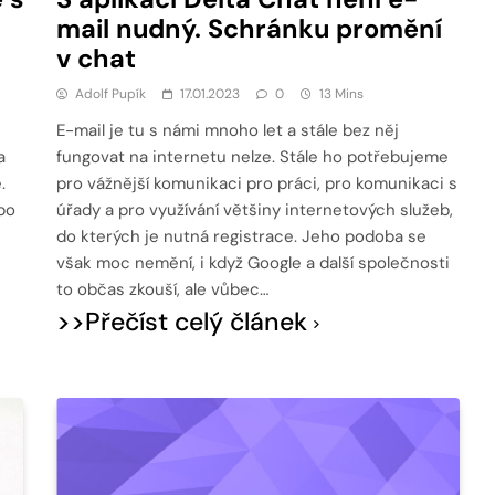
mail nudný. Schránku promění
v chat
Adolf Pupík
17.01.2023
0
13 Mins
E-mail je tu s námi mnoho let a stále bez něj
a
fungovat na internetu nelze. Stále ho potřebujeme
.
pro vážnější komunikaci pro práci, pro komunikaci s
po
úřady a pro využívání většiny internetových služeb,
do kterých je nutná registrace. Jeho podoba se
však moc nemění, i když Google a další společnosti
to občas zkouší, ale vůbec…
>>Přečíst celý článek