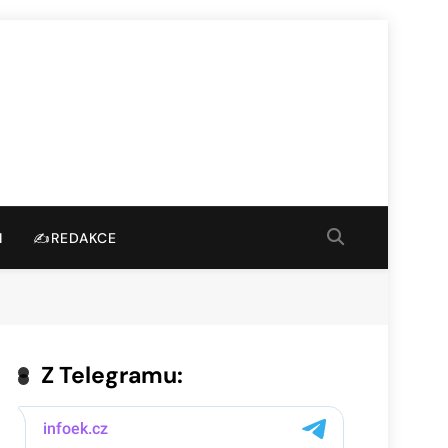
I
✍️REDAKCE
Z Telegramu: