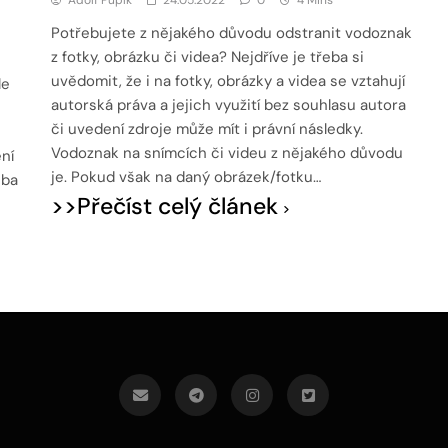
Adolf Pupík
24.05.2022
0
4 Mins
Potřebujete z nějakého důvodu odstranit vodoznak
z fotky, obrázku či videa? Nejdříve je třeba si
uvědomit, že i na fotky, obrázky a videa se vztahují
le
autorská práva a jejich využití bez souhlasu autora
či uvedení zdroje může mít i právní následky.
Vodoznak na snímcích či videu z nějakého důvodu
ní
je. Pokud však na daný obrázek/fotku…
eba
>>Přečíst celý článek