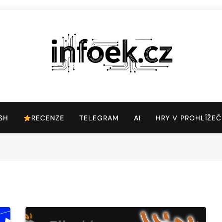
Infoek.cz
Web Věnující Se Technologickým Novinkám
SH
RECENZE
TELEGRAM
AI
HRY V PROHLÍŽEČ