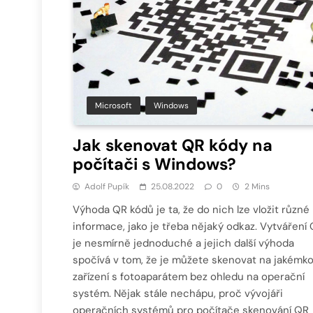
Microsoft
Windows
Jak skenovat QR kódy na
počítači s Windows?
Adolf Pupík
25.08.2022
0
2 Mins
Výhoda QR kódů je ta, že do nich lze vložit různé
informace, jako je třeba nějaký odkaz. Vytváření
je nesmírně jednoduché a jejich další výhoda
spočívá v tom, že je můžete skenovat na jakémko
zařízení s fotoaparátem bez ohledu na operační
systém. Nějak stále nechápu, proč vývojáři
operačních systémů pro počítače skenování QR