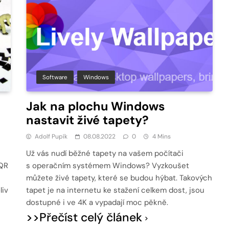
Software
Windows
Jak na plochu Windows
nastavit živé tapety?
Adolf Pupík
08.08.2022
0
4 Mins
Už vás nudí běžné tapety na vašem počítači
 QR
s operačním systémem Windows? Vyzkoušet
můžete živé tapety, které se budou hýbat. Takových
liv
tapet je na internetu ke stažení celkem dost, jsou
dostupné i ve 4K a vypadají moc pěkně.
>>Přečíst celý článek