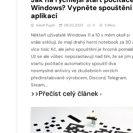
Windows? Vypněte spouštění
aplikací
Adolf Pupík
06.02.2023
0
3 Mins
Někteří uživatelé Windows 11 a 10 v mém okolí si
stále stěžují, že mají drahý herní notebook za 30 
více tisíc Kč, ale jeho spouštění je hrozně pomalé
Už se ale vůbec nepozastavují nad tím, že se jim 
startu počítače automaticky spouští dva
nesmyslné antiviry ve zkušebních verzích
předinstalované výrobcem, Discord, Telegram,
Steam,…
>>Přečíst celý článek