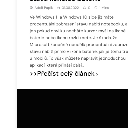
Adolf Pupík
01.08.2022
0
1 Mins
Ve Windows 11 a Windows 10 sice již máte
procentuální zobrazení stavu nabití notebooku, a
jen pokud chvilku necháte kurzor myši na ikoně
baterie nebo ikonu rozkliknete. Je škoda, že
Microsoft konečně neudělá procentuální zobraze
stavu nabití přímo v ikoně baterie, jak je tomu tř
u mobilů. To však můžete napravit jednoduchou
aplikací, která přináší další…
>>Přečíst celý článek