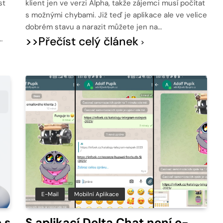
st
klient jen ve verzi Alpha, takže zájemci musí počítat
s možnými chybami. Již teď je aplikace ale ve velice
dobrém stavu a narazit můžete jen na…
…
>>Přečíst celý článek
E-Mail
Mobilní Aplikace
 s
S aplikací Delta Chat není e-