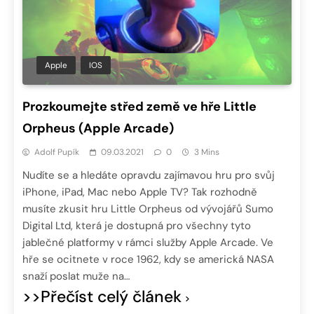
Apple
IOS
Prozkoumejte střed země ve hře Little
Orpheu‪s‬ (Apple Arcade)
Adolf Pupík
09.03.2021
0
3 Mins
Nudíte se a hledáte opravdu zajímavou hru pro svůj
iPhone, iPad, Mac nebo Apple TV? Tak rozhodně
musíte zkusit hru Little Orpheu‪s od vývojářů Sumo
Digital Ltd, která je dostupná pro všechny tyto
jablečné platformy v rámci služby Apple Arcade. Ve
hře se ocitnete v roce 1962, kdy se americká NASA
snaží poslat muže na…
>>Přečíst celý článek