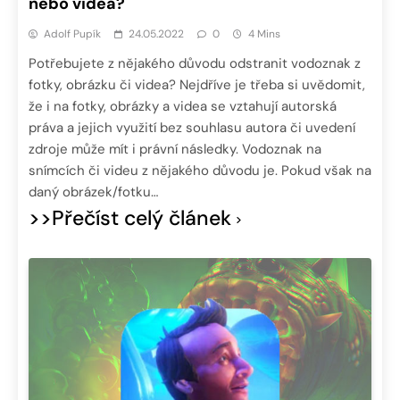
nebo videa?
Adolf Pupík
24.05.2022
0
4 Mins
Potřebujete z nějakého důvodu odstranit vodoznak z
fotky, obrázku či videa? Nejdříve je třeba si uvědomit,
že i na fotky, obrázky a videa se vztahují autorská
práva a jejich využití bez souhlasu autora či uvedení
zdroje může mít i právní následky. Vodoznak na
snímcích či videu z nějakého důvodu je. Pokud však na
daný obrázek/fotku…
>>Přečíst celý článek