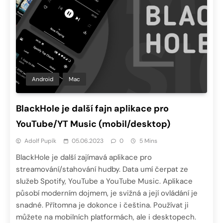
Android
Mac
BlackHole je další fajn aplikace pro
YouTube/YT Music (mobil/desktop)
Adolf Pupík
05.06.2023
0
5 Mins
BlackHole je další zajímavá aplikace pro
streamování/stahování hudby. Data umí čerpat ze
služeb Spotify, YouTube a YouTube Music. Aplikace
působí moderním dojmem, je svižná a její ovládání je
snadné. Přítomna je dokonce i čeština. Používat ji
můžete na mobilních platformách, ale i desktopech.