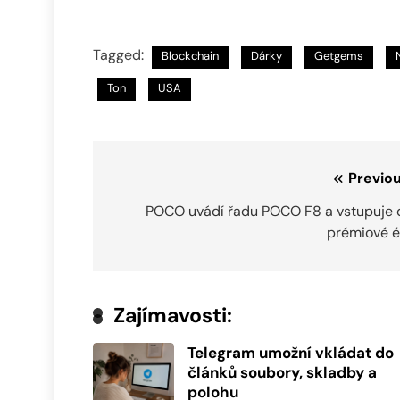
Tagged:
Blockchain
Dárky
Getgems
Ton
USA
Navigace
Previou
pro
POCO uvádí řadu POCO F8 a vstupuje 
prémiové é
příspěvek
Zajímavosti:
Telegram umožní vkládat do
článků soubory, skladby a
polohu