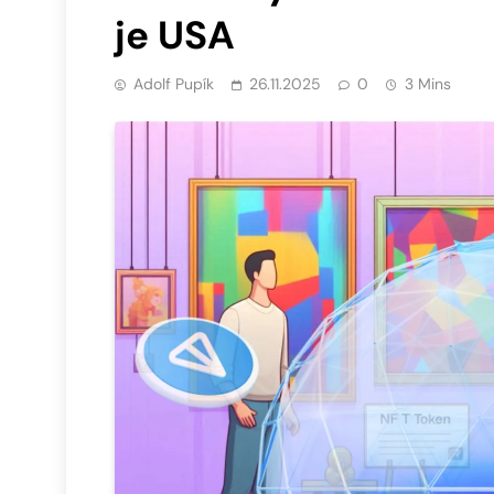
je USA
Adolf Pupík
26.11.2025
0
3 Mins