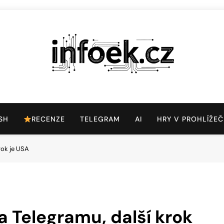
Infoek.cz
Web Věnující Se Technologickým Novinkám
SH
RECENZE
TELEGRAM
AI
HRY V PROHLÍŽEČ
rok je USA
a Telegramu, další krok