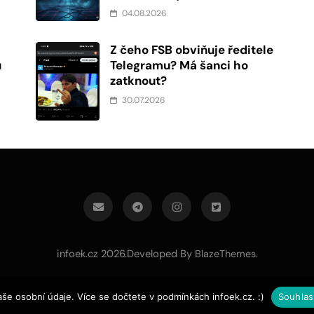
04.08.2026
Z čeho FSB obviňuje ředitele
u
Telegramu? Má šanci ho
zatknout?
30.07.2026
infoek.cz 2026.Developed By
.
BlazeThemes
aše osobní údaje. Více se dočtete v podmínkách infoek.cz. :)
Souhlas