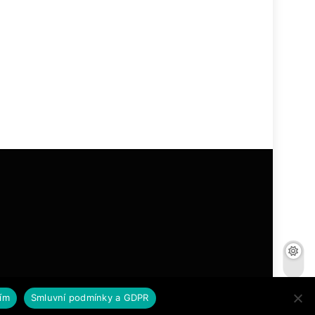
ím
Smluvní podmínky a GDPR