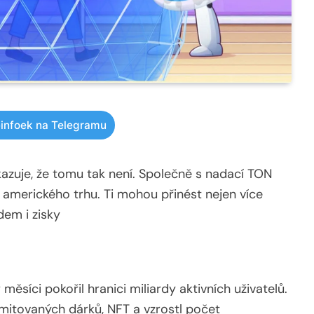
infoek na Telegramu
kazuje, že tomu tak není. Společně s nadací TON
ho amerického trhu. Ti mohou přinést nejen více
dem i zisky
 měsíci pokořil hranici miliardy aktivních uživatelů.
imitovaných dárků, NFT a vzrostl počet