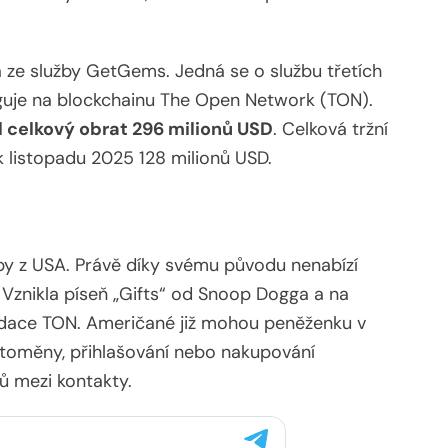
 ze služby GetGems. Jedná se o službu třetích
guje na blockchainu The Open Network (TON).
il celkový obrat 296 milionů USD
. Celková tržní
k listopadu 2025 128 milionů USD.
užby z USA. Právě díky svému původu nenabízí
 Vznikla píseň „Gifts“ od Snoop Dogga a na
nadace TON. Američané již mohou peněženku v
ptoměny, přihlašování nebo nakupování
ů mezi kontakty.