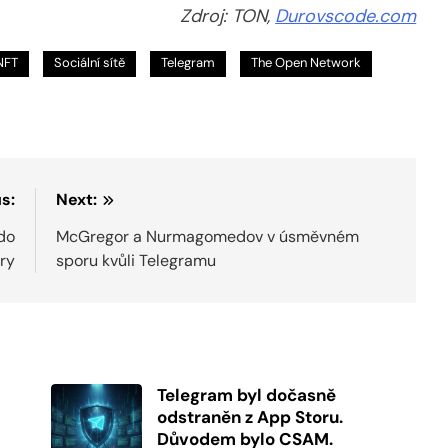
Zdroj: TON,
Durovscode.com
NFT
Sociální sítě
Telegram
The Open Network
s:
Next:
do
McGregor a Nurmagomedov v úsměvném
ry
sporu kvůli Telegramu
Telegram byl dočasně
odstraněn z App Storu.
Důvodem bylo CSAM.