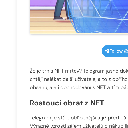
Follow @
Že je trh s NFT mrtev? Telegram jasně do
chtějí nalákat další uživatele, a to z obří
obsahu, ale i obchodování s NFT a tím pá
Rostoucí obrat z NFT
Telegram je stále oblíbenější a již před pár
Výrazně vzrostl zájem uživatelů o nákup l