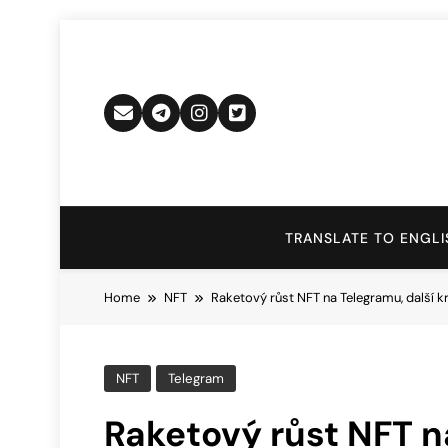
Skip
to
content
TRANSLATE TO ENGLI
Home
NFT
Raketový růst NFT na Telegramu, další k
NFT
Telegram
Raketový růst NFT n