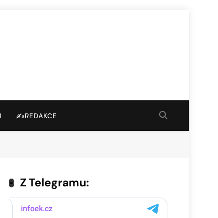
I
✍️REDAKCE
Z Telegramu: