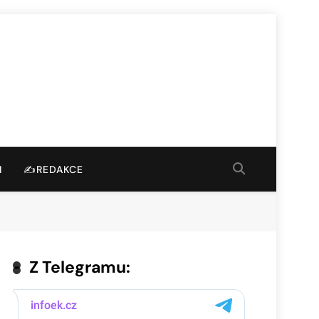
I
✍️REDAKCE
Z Telegramu: