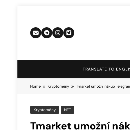
Skip
to
content
TRANSLATE TO ENGLI
Home
Kryptoměny
Tmarket umožní nákup Telegram
Kryptoměny
NFT
Tmarket umožní ná