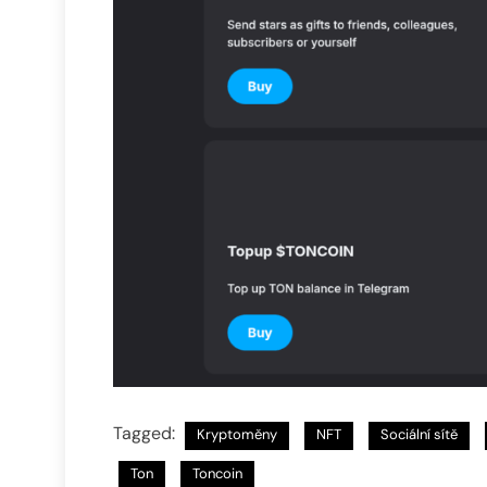
Tagged:
Kryptoměny
NFT
Sociální sítě
Ton
Toncoin