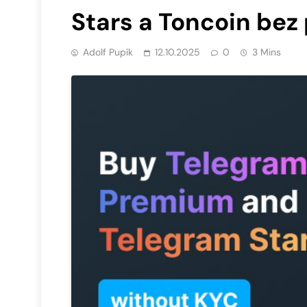
Stars a Toncoin bez
Adolf Pupík
12.10.2025
0
3 Mins