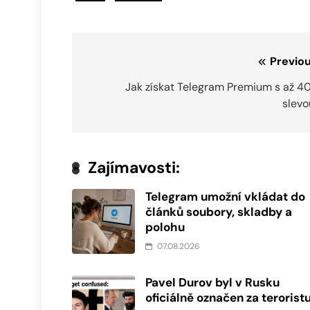
Navigace
Previou
pro
Jak získat Telegram Premium s až 4
slevo
příspěvek
Zajímavosti:
Telegram umožní vkládat do
článků soubory, skladby a
polohu
07.08.2026
Pavel Durov byl v Rusku
oficiálně označen za terorist