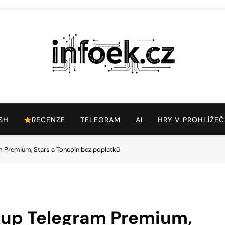
Infoek.cz
Web Věnující Se Technologickým Novinkám
SH
RECENZE
TELEGRAM
AI
HRY V PROHLÍŽEČ
 Premium, Stars a Toncoin bez poplatků
kup Telegram Premium,