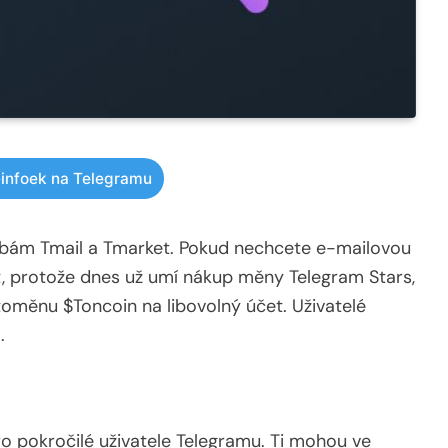
infoek na Telegramu
užbám Tmail a Tmarket. Pokud nechcete e-mailovou
t, protože dnes už umí nákup měny Telegram Stars,
měnu $Toncoin na libovolný účet. Uživatelé
.
ro pokročilé uživatele Telegramu. Ti mohou ve