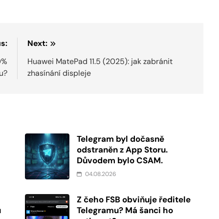
s:
Next:
0%
Huawei MatePad 11.5 (2025): jak zabránit
u?
zhasínání displeje
Telegram byl dočasně
odstraněn z App Storu.
Důvodem bylo CSAM.
04.08.2026
Z čeho FSB obviňuje ředitele
u
Telegramu? Má šanci ho