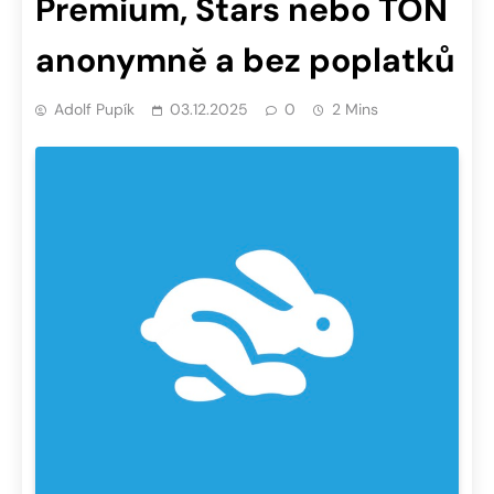
Premium, Stars nebo TON
anonymně a bez poplatků
Adolf Pupík
03.12.2025
0
2 Mins