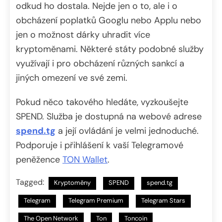
odkud ho dostala. Nejde jen o to, ale i o
obcházení poplatků Googlu nebo Applu nebo
jen o možnost dárky uhradit více
kryptoměnami. Některé státy podobné služby
využívají i pro obcházení různých sankcí a
jiných omezení ve své zemi.
Pokud něco takového hledáte, vyzkoušejte
SPEND. Služba je dostupná na webové adrese
spend.tg
a její ovládání je velmi jednoduché.
Podporuje i přihlášení k vaší Telegramové
peněžence
TON Wallet
.
Tagged:
Kryptoměny
SPEND
spend.tg
Telegram
Telegram Premium
Telegram Stars
The Open Network
Ton
Toncoin