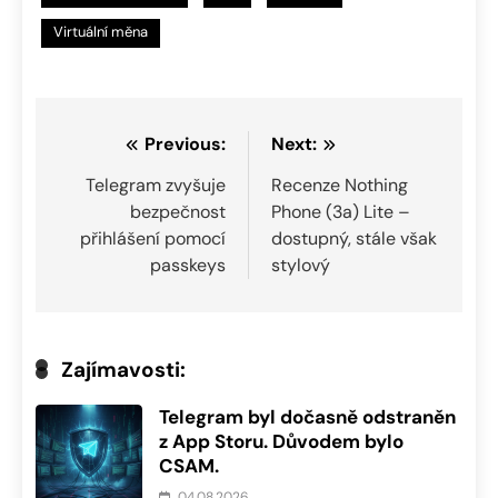
Virtuální měna
Navigace
Previous:
Next:
pro
Telegram zvyšuje
Recenze Nothing
bezpečnost
Phone (3a) Lite –
příspěvek
přihlášení pomocí
dostupný, stále však
passkeys
stylový
Zajímavosti:
Telegram byl dočasně odstraněn
z App Storu. Důvodem bylo
CSAM.
04.08.2026