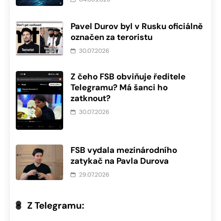
Pavel Durov byl v Rusku oficiálně
označen za teroristu
30.07.2026
Z čeho FSB obviňuje ředitele
Telegramu? Má šanci ho
zatknout?
30.07.2026
FSB vydala mezinárodního
zatykač na Pavla Durova
29.07.2026
Z Telegramu: