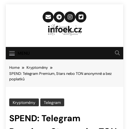
Skip
to
content
Infoek.cz
Web Věnující Se Technologickým
Novinkám
MENU
Home
Kryptoměny
SPEND: Telegram Premium, Stars nebo TON anonymně a bez
poplatků
Kryptoměny
Telegram
SPEND: Telegram