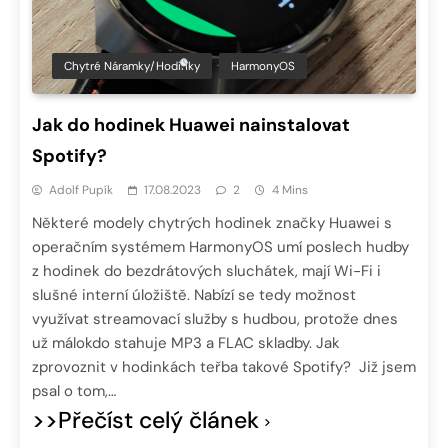
Chytré Náramky/hodinky
HarmonyOS
Jak do hodinek Huawei nainstalovat
Spotify?
Adolf Pupík
17.08.2023
2
4 Mins
Některé modely chytrých hodinek značky Huawei s
operačním systémem HarmonyOS umí poslech hudby
z hodinek do bezdrátových sluchátek, mají Wi-Fi i
slušné interní úložiště. Nabízí se tedy možnost
využívat streamovací služby s hudbou, protože dnes
už málokdo stahuje MP3 a FLAC skladby. Jak
zprovoznit v hodinkách teřba takové Spotify? Již jsem
psal o tom,…
>>Přečíst celý článek