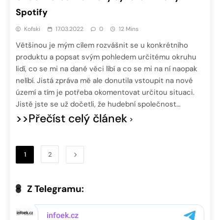
Spotify
Kofski
17.03.2022
0
12 Mins
Většinou je mým cílem rozvášnit se u konkrétního
produktu a popsat svým pohledem určitému okruhu
lidí, co se mi na dané věci líbí a co se mi na ní naopak
nelíbí. Jistá zpráva mě ale donutila vstoupit na nové
území a tím je potřeba okomentovat určitou situaci.
Jistě jste se už dočetli, že hudební společnost…
>>Přečíst celý článek
1
2
Z Telegramu: