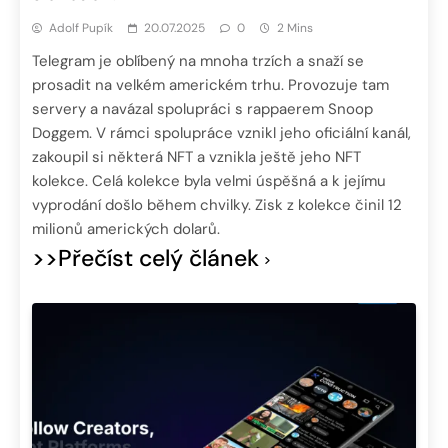
Adolf Pupík
20.07.2025
0
2 Mins
Telegram je oblíbený na mnoha trzích a snaží se
prosadit na velkém americkém trhu. Provozuje tam
servery a navázal spolupráci s rappaerem Snoop
Doggem. V rámci spolupráce vznikl jeho oficiální kanál,
zakoupil si některá NFT a vznikla ještě jeho NFT
kolekce. Celá kolekce byla velmi úspěšná a k jejímu
vyprodání došlo během chvilky. Zisk z kolekce činil 12
milionů amerických dolarů.
>>Přečíst celý článek