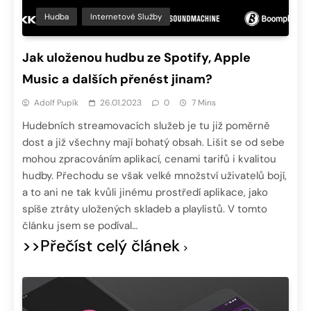
Hudba
Internetové Služby
Jak uloženou hudbu ze Spotify, Apple
Music a dalších přenést jinam?
Adolf Pupík
26.01.2023
0
7 Mins
Hudebních streamovacích služeb je tu již poměrně
dost a již všechny mají bohatý obsah. Lišit se od sebe
mohou zpracováním aplikací, cenami tarifů i kvalitou
hudby. Přechodu se však velké množství uživatelů bojí,
a to ani ne tak kvůli jinému prostředí aplikace, jako
spíše ztráty uložených skladeb a playlistů. V tomto
článku jsem se podíval…
>>Přečíst celý článek