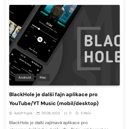
Android
Mac
BlackHole je další fajn aplikace pro
YouTube/YT Music (mobil/desktop)
Adolf Pupík
05.06.2023
0
5 Mins
BlackHole je další zajímavá aplikace pro