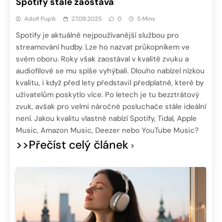
Spotify stále zaostává
Adolf Pupík
27.09.2025
0
5 Mins
Spotify je aktuálně nejpoužívanější službou pro
streamování hudby. Lze ho nazvat průkopníkem ve
svém oboru. Roky však zaostával v kvalitě zvuku a
audiofilové se mu spíše vyhýbali. Dlouho nabízel nízkou
kvalitu, i když před lety představil předplatné, které by
uživatelům poskytlo více. Po letech je tu bezztrátový
zvuk, avšak pro velmi náročné posluchače stále ideální
není. Jakou kvalitu vlastně nabízí Spotify, Tidal, Apple
Music, Amazon Music, Deezer nebo YouTube Music?
>>Přečíst celý článek