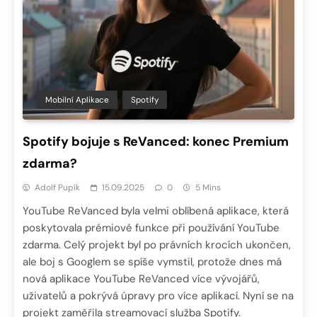
Mobilní Aplikace
Spotify
Spotify bojuje s ReVanced: konec Premium
zdarma?
Adolf Pupík
15.09.2025
0
5 Mins
YouTube ReVanced byla velmi oblíbená aplikace, která
poskytovala prémiové funkce při používání YouTube
zdarma. Celý projekt byl po právních krocích ukončen,
ale boj s Googlem se spíše vymstil, protože dnes má
nová aplikace YouTube ReVanced více vývojářů,
uživatelů a pokrývá úpravy pro více aplikací. Nyní se na
projekt zaměřila streamovací služba Spotify.