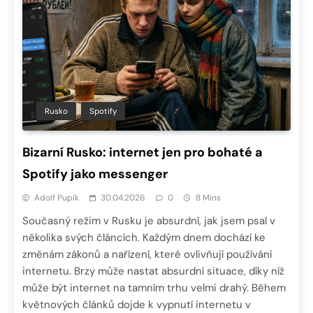
Rusko
Spotify
Bizarní Rusko: internet jen pro bohaté a
Spotify jako messenger
Adolf Pupík
30.04.2026
0
8 Mins
Současný režim v Rusku je absurdní, jak jsem psal v
několika svých článcích. Každým dnem dochází ke
změnám zákonů a nařízení, které ovlivňují používání
internetu. Brzy může nastat absurdní situace, díky níž
může být internet na tamním trhu velmi drahý. Během
květnových článků dojde k vypnutí internetu v