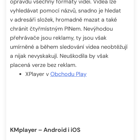
opravdu všechny formáty videí. Videa lze
vyhledávat pomocí názvů, snadno je hledat
v adresáři složek, hromadně mazat a také
chránit čtyřmístným PINem. Nevýhodou
přehrávače jsou reklamy, ty jsou však
umírněné a během sledování videa neobtěžují
a nijak nevyskakují. Neuškodila by však
placená verze bez reklam.
XPlayer v
Obchodu Play
KMplayer – Android i iOS