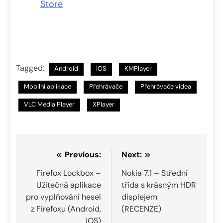
Store
Tagged:
Android
iOS
KMPlayer
Mobilní aplikace
Přehrávače
Přehrávače videa
VLC Media Player
XPlayer
Navigace
Previous:
Next:
pro
Firefox Lockbox –
Nokia 7.1 – Střední
Užitečná aplikace
třída s krásným HDR
příspěvek
pro vyplňování hesel
displejem
z Firefoxu (Android,
(RECENZE)
iOS)