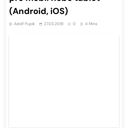
(Android, iOS)
Adolf Pupík
27.03.2019
0
4 Mins