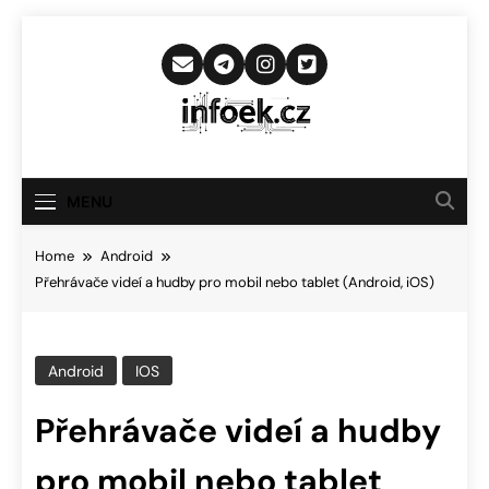
Skip
to
content
Infoek.cz
Web Věnující Se Technologickým
Novinkám
MENU
Home
Android
Přehrávače videí a hudby pro mobil nebo tablet (Android, iOS)
Android
IOS
Přehrávače videí a hudby
pro mobil nebo tablet