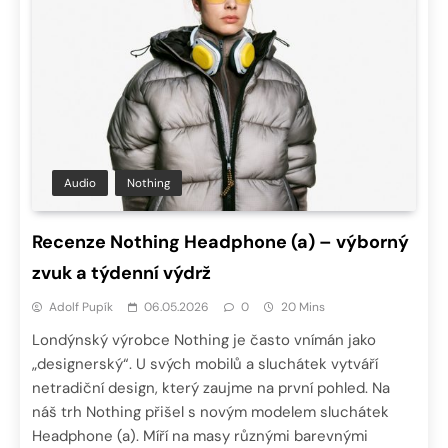
Audio
Nothing
Recenze Nothing Headphone (a) – výborný
zvuk a týdenní výdrž
Adolf Pupík
06.05.2026
0
20 Mins
Londýnský výrobce Nothing je často vnímán jako
„designerský“. U svých mobilů a sluchátek vytváří
netradiční design, který zaujme na první pohled. Na
náš trh Nothing přišel s novým modelem sluchátek
Headphone (a). Míří na masy různými barevnými