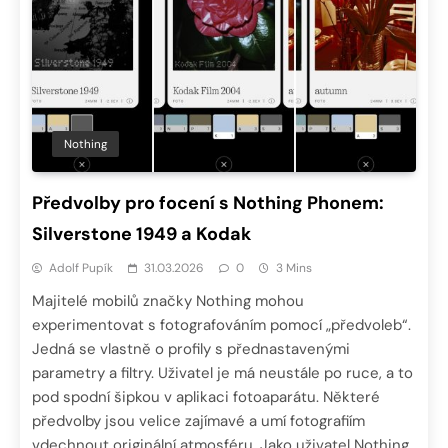
Nothing
Předvolby pro focení s Nothing Phonem:
Silverstone 1949 a Kodak
Adolf Pupík
31.03.2026
0
3 Mins
Majitelé mobilů značky Nothing mohou
experimentovat s fotografováním pomocí „předvoleb“.
Jedná se vlastně o profily s přednastavenými
parametry a filtry. Uživatel je má neustále po ruce, a to
pod spodní šipkou v aplikaci fotoaparátu. Některé
předvolby jsou velice zajímavé a umí fotografiím
vdechnout originální atmosféru. Jako uživatel Nothing