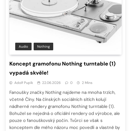
Audio
Nothing
Koncept gramofonu Nothing turntable (1)
vypadá skvěle!
Adolf Pupík
22.06.2026
0
2 Mins
Fanoušky značky Nothing najdeme na mnoha trzích,
včetně Číny. Na čínských sociálních sítích kolují
nádherné rendery gramofonu Nothing turntable (1).
Bohužel se nejedná o oficiální rendery od výrobce, ale
pouze o fanouškovský počin. Tvůrci se však s
konceptem dle mého názoru moc povedli a vlastně by