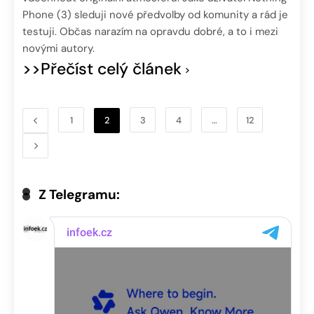
Phone (3) sleduji nové předvolby od komunity a rád je
testuji. Občas narazím na opravdu dobré, a to i mezi
novými autory.
>>Přečíst celý článek
1
2
3
4
…
12
Z Telegramu: