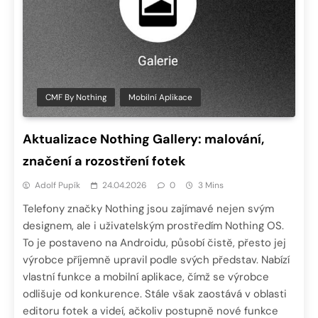
CMF By Nothing
Mobilní Aplikace
Aktualizace Nothing Gallery: malování,
značení a rozostření fotek
Adolf Pupík
24.04.2026
0
3 Mins
Telefony značky Nothing jsou zajímavé nejen svým
designem, ale i uživatelským prostředím Nothing OS.
To je postaveno na Androidu, působí čistě, přesto jej
výrobce příjemně upravil podle svých představ. Nabízí
vlastní funkce a mobilní aplikace, čímž se výrobce
odlišuje od konkurence. Stále však zaostává v oblasti
editoru fotek a videí, ačkoliv postupně nové funkce