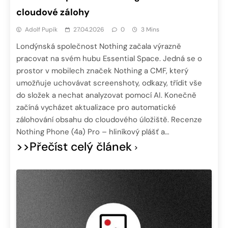
cloudové zálohy
Adolf Pupík
27.04.2026
0
3 Mins
Londýnská společnost Nothing začala výrazně
pracovat na svém hubu Essential Space. Jedná se o
prostor v mobilech značek Nothing a CMF, který
umožňuje uchovávat screenshoty, odkazy, třídit vše
do složek a nechat analyzovat pomocí AI. Konečně
začíná vycházet aktualizace pro automatické
zálohování obsahu do cloudového úložiště. Recenze
Nothing Phone (4a) Pro – hliníkový plášť a…
>>Přečíst celý článek