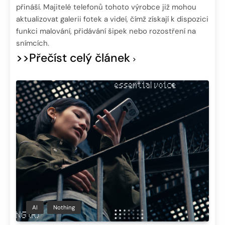
přináší. Majitelé telefonů tohoto výrobce již mohou
aktualizovat galerii fotek a videí, čímž získají k dispozici
funkci malování, přidávání šipek nebo rozostření na
snímcích.
>>Přečíst celý článek
AI
Nothing