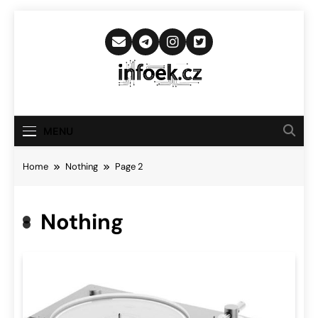
Skip
to
content
Infoek.cz
Web Věnující Se Technologickým
Novinkám
MENU
Home
Nothing
Page 2
Nothing