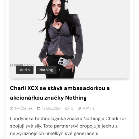
Audio
Nothing
Charli XCX se stává ambasadorkou a
akcionářkou značky Nothing
PR Článek
12.05.2026
0
4 Mins
Londýnská technologická značka Nothing a Charli xcx
spojují své síly. Toto partnerství propojuje jednu z
nejvýraznějších umělkyň své generace s