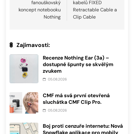
fanouškovský
kabelů FIXED
příspěvek
koncept notebooku
Retractable Cable a
Nothing
Clip Cable
Zajímavosti:
Recenze Nothing Ear (3a) –
dostupné špunty se skvělým
zvukem
05.08.2026
CMF má svá první otevřená
sluchátka CMF Clip Pro.
05.08.2026
Boj proti cenzuře internetu: Nová
Snowflake aplikace pro mobily