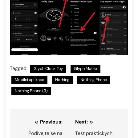
Tagged:
Glyph Clock Toy
Glyph Matrix
Mobilní aplikace
Nothing
Nothing Phone
Nothing Phone (3)
Navigace
Previous:
Next:
pro
Podívejte se na
Test praktických