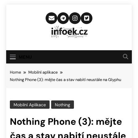
Skip
to
content
Infoek.cz
Web Věnující Se Technologickým
Novinkám
MENU
Home
Mobilní aplikace
Nothing Phone (3): mějte čas a stav nabití neustále na Glyphu
Mobilní Aplikace
Nothing
Nothing Phone (3): mějte
čas a stav nabití neustále