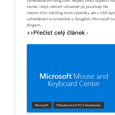
vyhledávačem Bing.com. Nějaký velký úspěch vš
nemá, i když někteří uživatelé jej používají. Na
našem trhu má Bing horší výsledky, ale v USA byl
vyhledávání srovnatelné s Googlem. Microsoft to
Bingem…
>>Přečíst celý článek
Microsoft
Příslušenství K PC A Notebooku