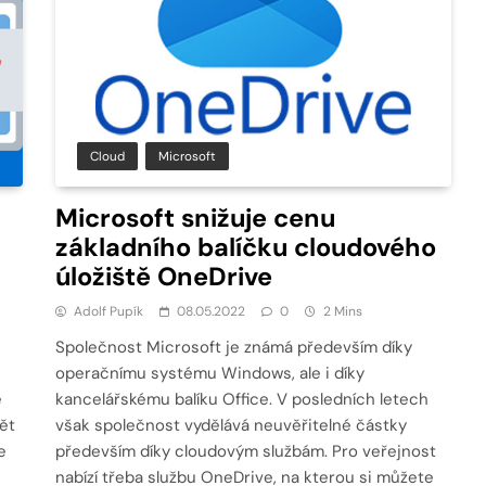
Cloud
Microsoft
Microsoft snižuje cenu
základního balíčku cloudového
úložiště OneDrive
Adolf Pupík
08.05.2022
0
2 Mins
Společnost Microsoft je známá především díky
operačnímu systému Windows, ale i díky
e
kancelářskému balíku Office. V posledních letech
ět
však společnost vydělává neuvěřitelné částky
e
především díky cloudovým službám. Pro veřejnost
nabízí třeba službu OneDrive, na kterou si můžete