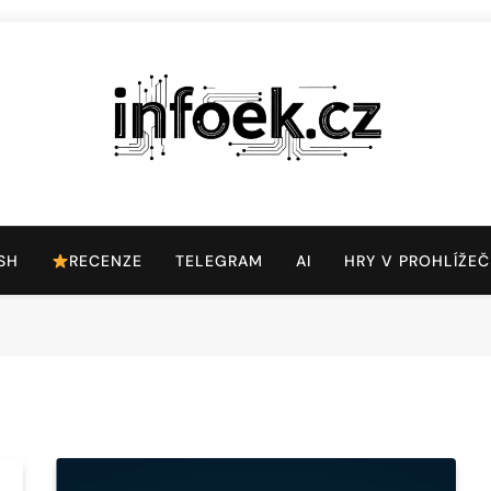
Infoek.cz
Web Věnující Se Technologickým Novinkám
SH
RECENZE
TELEGRAM
AI
HRY V PROHLÍŽEČ