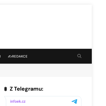
I
✍️REDAKCE
Z Telegramu: