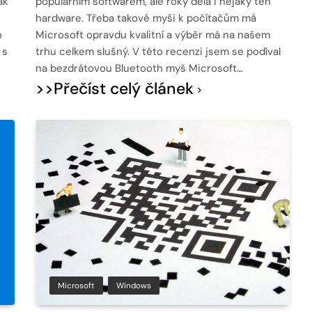
ak
populárním softwarem, ale roky dělá i nějaký ten
hardware. Třeba takové myši k počítačům má
o
Microsoft opravdu kvalitní a výběr má na našem
 s
trhu celkem slušný. V této recenzi jsem se podíval
na bezdrátovou Bluetooth myš Microsoft…
>>Přečíst celý článek
Microsoft
Windows