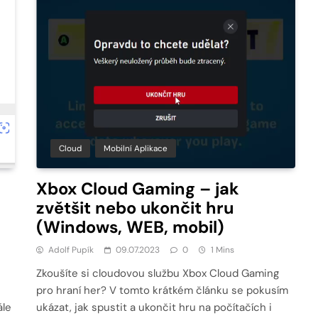
Cloud
Mobilní Aplikace
Xbox Cloud Gaming – jak
zvětšit nebo ukončit hru
(Windows, WEB, mobil)
Adolf Pupík
09.07.2023
0
1 Mins
Zkoušíte si cloudovou službu Xbox Cloud Gaming
pro hraní her? V tomto krátkém článku se pokusím
ále
ukázat, jak spustit a ukončit hru na počítačích i