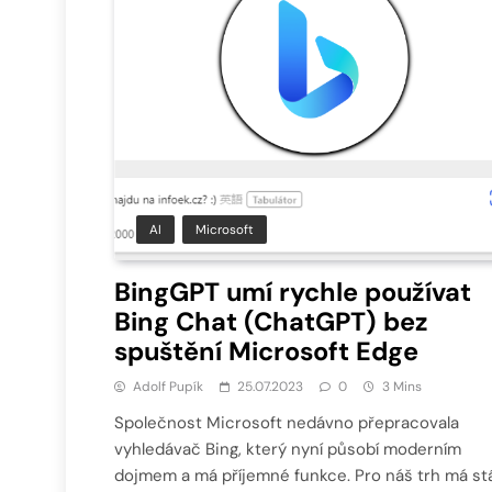
AI
Microsoft
BingGPT umí rychle používat
Bing Chat (ChatGPT) bez
spuštění Microsoft Edge
Adolf Pupík
25.07.2023
0
3 Mins
Společnost Microsoft nedávno přepracovala
vyhledávač Bing, který nyní působí moderním
dojmem a má příjemné funkce. Pro náš trh má st