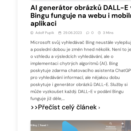
AI generátor obrázků DALL-E 
Bingu funguje na webu i mobil
aplikaci
Adolf Pupík
29.06.2023
0
3 Mins
Microsoft svůj vyhledávač Bing neustále vylepšu
a poslední dobou je změn hned několik. Není to j
o vzhledu a výsledcích vyhledávání, ale o
implementaci chytrých algoritmů (AI). Bing
poskytuje zdarma chatovacího asistenta ChatG
pro vyhledávání informací, ale nějakou dobu
poskytuje i generátor obrázků DALL-E. Služby si
může vyzkoušet každý. DALL-E v podání Bingu
funguje již déle,…
>>Přečíst celý článek