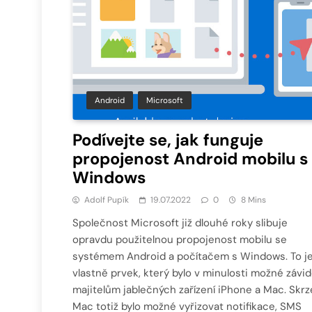
Android
Microsoft
Podívejte se, jak funguje
propojenost Android mobilu s
Windows
Adolf Pupík
19.07.2022
0
8 Mins
Společnost Microsoft již dlouhé roky slibuje
opravdu použitelnou propojenost mobilu se
systémem Android a počítačem s Windows. To j
vlastně prvek, který bylo v minulosti možné závid
majitelům jablečných zařízení iPhone a Mac. Skrz
Mac totiž bylo možné vyřizovat notifikace, SMS