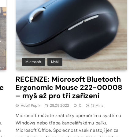
Microsoft
Myši
RECENZE: Microsoft Bluetooth
e
Ergonomic Mouse 222-00008
– myš až pro tři zařízení
Adolf Pupík
28.09.2022
0
13 Mins
Microsoft můžete znát díky operačnímu systému
.
Windows nebo třeba kancelářskému balíku
m
Microsoft Office. Společnost však nestojí jen za