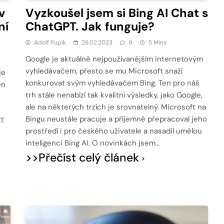
v
Vyzkoušel jsem si Bing AI Chat s
ní
ChatGPT. Jak funguje?
Adolf Pupík
28.02.2023
9
5 Mins
Google je aktuálně nejpoužívanějším internetovým
vyhledávačem, přesto se mu Microsoft snaží
je
konkurovat svým vyhledávačem Bing. Ten pro náš
en
trh stále nenabízí tak kvalitní výsledky, jako Google,
ale na některých trzích je srovnatelný. Microsoft na
Bingu neustále pracuje a příjemně přepracoval jeho
PT
prostředí i pro českého uživatele a nasadil umělou
inteligenci Bing AI. O novinkách jsem…
>>Přečíst celý článek