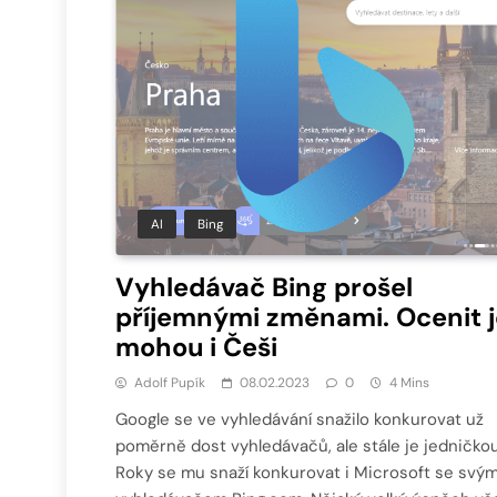
AI
Bing
Vyhledávač Bing prošel
příjemnými změnami. Ocenit j
mohou i Češi
Adolf Pupík
08.02.2023
0
4 Mins
Google se ve vyhledávání snažilo konkurovat už
poměrně dost vyhledávačů, ale stále je jedničkou
Roky se mu snaží konkurovat i Microsoft se svý