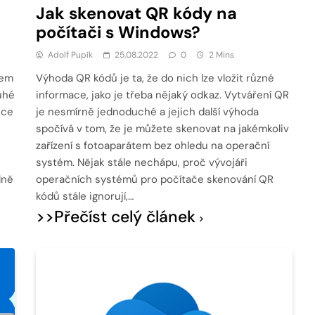
Jak skenovat QR kódy na
počítači s Windows?
Adolf Pupík
25.08.2022
0
2 Mins
mem
Výhoda QR kódů je ta, že do nich lze vložit různé
uhé
informace, jako je třeba nějaký odkaz. Vytváření QR
ice
je nesmírně jednoduché a jejich další výhoda
spočívá v tom, že je můžete skenovat na jakémkoliv
zařízení s fotoaparátem bez ohledu na operační
systém. Nějak stále nechápu, proč vývojáři
lně
operačních systémů pro počítače skenování QR
kódů stále ignorují,…
>>Přečíst celý článek