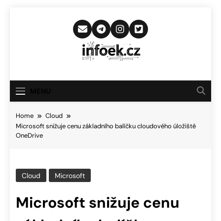
Skip
to
content
Infoek.cz
Web Věnující Se Technologickým
Novinkám
MENU
Home
Cloud
Microsoft snižuje cenu základního balíčku cloudového úložiště
OneDrive
Cloud
Microsoft
Microsoft snižuje cenu