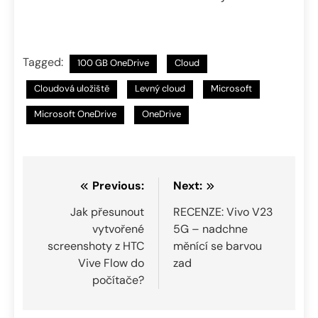
Tagged:
100 GB OneDrive
Cloud
Cloudová uložiště
Levný cloud
Microsoft
Microsoft OneDrive
OneDrive
Navigace
Previous:
Next:
pro
Jak přesunout
RECENZE: Vivo V23
vytvořené
5G – nadchne
příspěvek
screenshoty z HTC
měnící se barvou
Vive Flow do
zad
počítače?