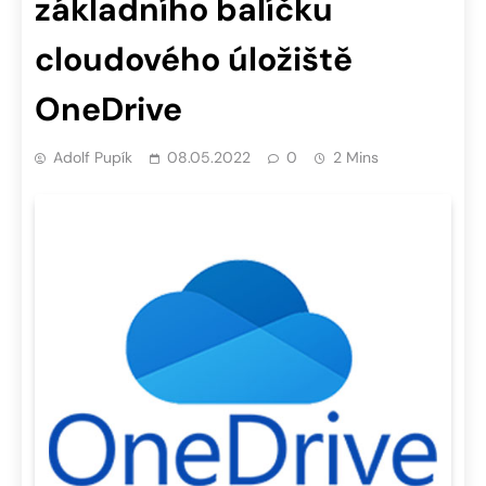
základního balíčku
cloudového úložiště
OneDrive
Adolf Pupík
08.05.2022
0
2 Mins