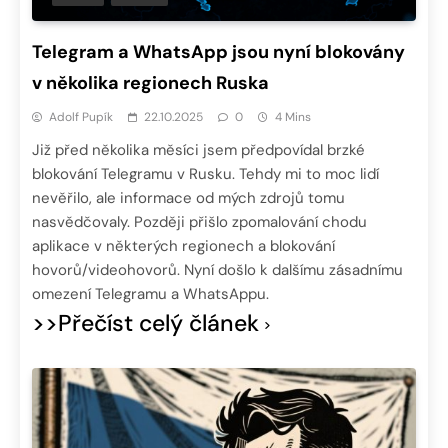
Telegram a WhatsApp jsou nyní blokovány
v několika regionech Ruska
Adolf Pupík
22.10.2025
0
4 Mins
Již před několika měsíci jsem předpovídal brzké
blokování Telegramu v Rusku. Tehdy mi to moc lidí
nevěřilo, ale informace od mých zdrojů tomu
nasvědčovaly. Později přišlo zpomalování chodu
aplikace v některých regionech a blokování
hovorů/videohovorů. Nyní došlo k dalšímu zásadnímu
omezení Telegramu a WhatsAppu.
>>Přečíst celý článek