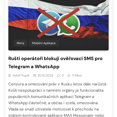
Meta
Mobilní Aplikace
Ruští operátoři blokují ověřovací SMS pro
Telegram a WhatsApp
Adolf Pupík
30.10.2025
0
11 Mins
Cenzura a omezování práv v Rusku letos dále narůstá.
Kvůli nespolupráci s tamními orgány je funkcionalita
populárních komunikačních aplikací Telegram a
WhatsApp částečně, a občas i zcela, omezována.
Vláda se snaží uživatele motivovat k přechodu na
státem kontrolované aplikace MAX Messenger nebo