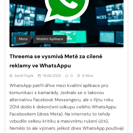
Meta
Mobilní Aplikace
Threema se vysmívá Metě za cílené
reklamy ve WhatsAppu
Adolf Pupík
19.06.2025
0
6 Mins
WhatsApp patřil dříve mezi kvalitní aplikace pro
komunikaci s kamarády. Jednalo se o takovou
alternativu Facebook Messengeru, ale v říjnu roku
2014 došlo k dokončení odkupu celého WhatsAppu
Facebookem (dnes Meta). Na internetu to tehdy
vzbudilo velkou kritiku a masivnímu rušení účtů.
Nemělo to ale význam, jelikož dnes WhatsApp používají