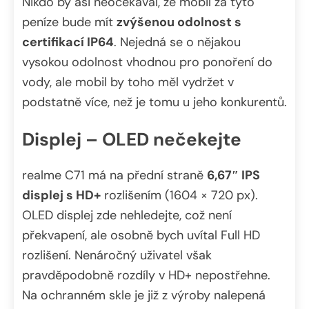
Nikdo by asi neočekával, že mobil za tyto
peníze bude mít
zvýšenou odolnost s
certifikací IP64
. Nejedná se o nějakou
vysokou odolnost vhodnou pro ponoření do
vody, ale mobil by toho měl vydržet v
podstatně více, než je tomu u jeho konkurentů.
Displej – OLED nečekejte
realme C71 má na přední straně
6,67″ IPS
displej s HD+
rozlišením (1604 × 720 px).
OLED displej zde nehledejte, což není
překvapení, ale osobně bych uvítal Full HD
rozlišení. Nenáročný uživatel však
pravděpodobně rozdíly v HD+ nepostřehne.
Na ochranném skle je již z výroby nalepená