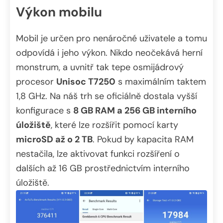
Výkon mobilu
Mobil je určen pro nenáročné uživatele a tomu
odpovídá i jeho výkon. Nikdo neočekává herní
monstrum, a uvnitř tak tepe osmijádrový
procesor
Unisoc T7250
s maximálním taktem
1,8 GHz. Na náš trh se oficiálně dostala vyšší
konfigurace s
8 GB RAM a 256 GB interního
úložiště
, které lze rozšířit pomocí karty
microSD až o 2 TB
. Pokud by kapacita RAM
nestačila, lze aktivovat funkci rozšíření o
dalších až 16 GB prostřednictvím interního
úložiště.