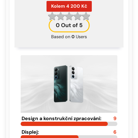
Kolem 4 200 Kč
0
Out of 5
Based on
0
Users
Design a konstrukční zpracování:
9
Displej:
6