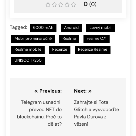
0
(
0
)
Tagged:
6000 mAh
Android
Levný mobil
Mobil pro nenáročné
Realme
realme C71
Realme mobile
Recenze
Recenze Realme
UNISOC T7250
Navigace
Previous:
Next:
pro
Telegram usnadnil
Zahrajte si Total
převod NFT do
Glitch a vysvoboďte
příspěvek
blockchainu. Proč to
Pavla Durova z
dělat?
vězení