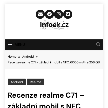
Skip
to
content
Infoek.cz
Web Věnující Se Technologickým
Novinkám
MENU
Home
Android
Recenze realme C71 – základní mobil s NFC, 6000 mAh a 256 GB
Android
Realme
Recenze realme C71 –
základní mobil s NFC,