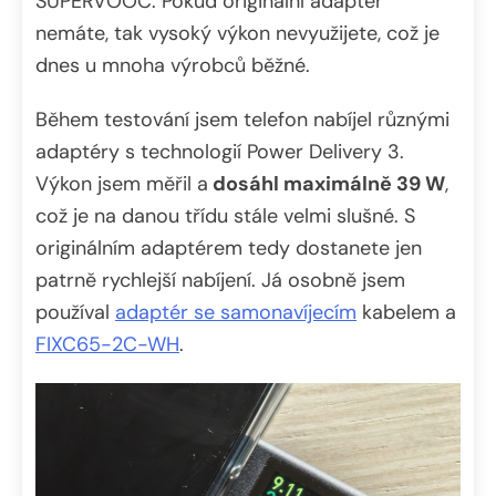
SUPERVOOC. Pokud originální adaptér
nemáte, tak vysoký výkon nevyužijete, což je
dnes u mnoha výrobců běžné.
Během testování jsem telefon nabíjel různými
adaptéry s technologií Power Delivery 3.
Výkon jsem měřil a
dosáhl maximálně 39 W
,
což je na danou třídu stále velmi slušné. S
originálním adaptérem tedy dostanete jen
patrně rychlejší nabíjení. Já osobně jsem
používal
adaptér se samonavíjecím
kabelem a
FIXC65-2C-WH
.