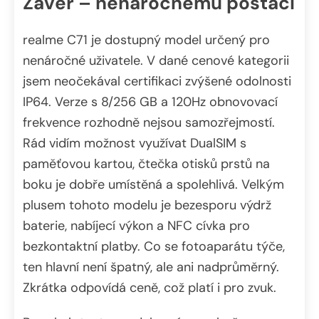
Závěr – nenáročnému postačí
realme C71 je dostupný model určený pro
nenáročné uživatele. V dané cenové kategorii
jsem neočekával certifikaci zvýšené odolnosti
IP64. Verze s 8/256 GB a 120Hz obnovovací
frekvence rozhodně nejsou samozřejmostí.
Rád vidím možnost využívat DualSIM s
paměťovou kartou, čtečka otisků prstů na
boku je dobře umístěná a spolehlivá. Velkým
plusem tohoto modelu je bezesporu výdrž
baterie, nabíjecí výkon a NFC cívka pro
bezkontaktní platby. Co se fotoaparátu týče,
ten hlavní není špatný, ale ani nadprůměrný.
Zkrátka odpovídá ceně, což platí i pro zvuk.