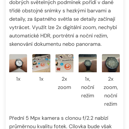
dobrých světelných podmínek pořídí v dané
třídě obstojné snímky s hezkými barvami a
detaily, za špatného světla se detaily začínají
vytrácet. Využít lze 2x digitální zoom, nechybí
automatické HDR, portrétní a noční režim,
skenování dokumentu nebo panorama.
1x
1x
2x
1x,
2x
zoom
noční
zoom,
režim
noční
režim
Přední 5 Mpx kamera s clonou f/2.2 nabízí
průměrnou kvalitu fotek. Cílovka bude však