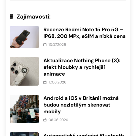
Zajímavosti:
Recenze Redmi Note 15 Pro 5G –
IP68, 200 MPx, eSIM a nízká cena
13.07.2026
Aktualizace Nothing Phone (3):
efekt hloubky a rychlejší
animace
17.06.2026
Android a iOS v Británii možná
budou nezletilým skenovat
mobily
08.06.2026
Automatické vypínání Bluetooth