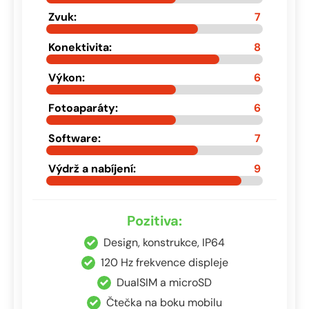
Zvuk:
7
Konektivita:
8
Výkon:
6
Fotoaparáty:
6
Software:
7
Výdrž a nabíjení:
9
Pozitiva:
Design, konstrukce, IP64
120 Hz frekvence displeje
DualSIM a microSD
Čtečka na boku mobilu