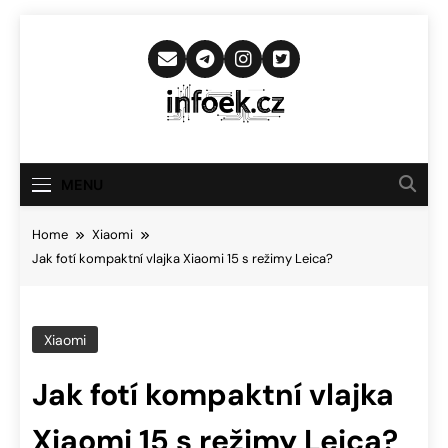
Skip
to
content
Infoek.cz
Web Věnující Se Technologickým
Novinkám
MENU
Home
Xiaomi
Jak fotí kompaktní vlajka Xiaomi 15 s režimy Leica?
Xiaomi
Jak fotí kompaktní vlajka
Xiaomi 15 s režimy Leica?