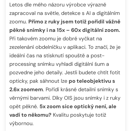
Letos dle mého názoru výrobce výrazně
zapracoval na světle, detekce s AI a digitálním
zoomu.
Přímo z ruky jsem totiž pořídil vážně
pěkné snímky i na 15x – 60x digitální zoom.
Při takovém zoomu je dobré vyčkat na
zezelenání obdelníčku v aplikaci. To značí, že je
ideální čas na stisknutí spouště a post-
processing snímku vyhladí digitální šum a
pozvedne jeho detaily. Jestli budete chtít fotit
opticky, pak sáhnout lze
po teleobjektivu s
2.6x zoomem
. Pořídí krásné detailní snímky s
věrnými barvami. Díky OIS jsou snímky i z ruky
opět pěkné.
5x zoom sice optický není, ale
vadí to někomu?
Kvalitu poskytuje totiž
výbornou.