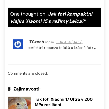
One thought on “
Jak fotí kompaktní
vlajka Xiaomi 15 s režimy Leica?
”
ITCzech
napsal:
11.04.2025 (04:52)
perfektní recenze foťáků a krásné fotky.
Comments are closed.
Zajímavosti:
Tak fotí Xiaomi 17 Ultra v 200
MPx rozlišení