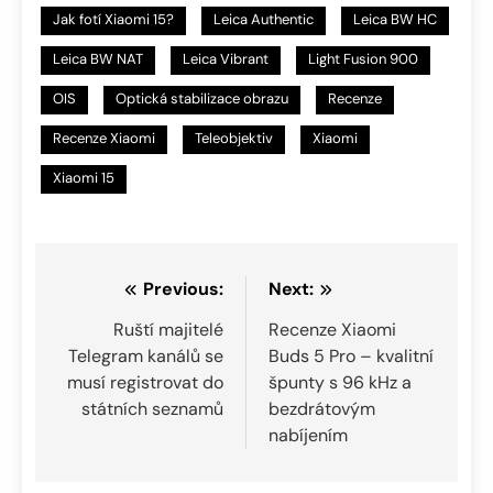
Jak fotí Xiaomi 15?
Leica Authentic
Leica BW HC
Leica BW NAT
Leica Vibrant
Light Fusion 900
OIS
Optická stabilizace obrazu
Recenze
Recenze Xiaomi
Teleobjektiv
Xiaomi
Xiaomi 15
Navigace
Previous:
Next:
pro
Ruští majitelé
Recenze Xiaomi
Telegram kanálů se
Buds 5 Pro – kvalitní
příspěvek
musí registrovat do
špunty s 96 kHz a
státních seznamů
bezdrátovým
nabíjením