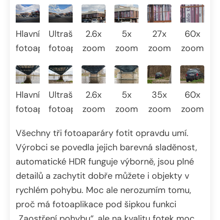
Hlavní
2.6x
5x
27x
60x
Ultraširokoúhlý
fotoaparát
zoom
zoom
zoom
zoom
fotoaparát
Hlavní
2.6x
5x
35x
60x
Ultraširokoúhlý
fotoaparát
zoom
zoom
zoom
zoom
fotoaparát
Všechny tři fotoaparáry fotit opravdu umí.
Výrobci se povedla jejich barevná sladěnost,
automatické HDR funguje výborně, jsou plné
detailů a zachytit dobře můžete i objekty v
rychlém pohybu. Moc ale nerozumím tomu,
proč má fotoaplikace pod šipkou funkci
„Zaostření pohybu“, ale na kvalitu fotek moc