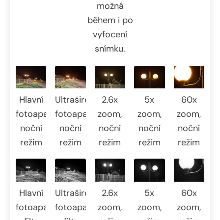
možná
během i po
vyfocení
snímku.
Hlavní
2.6x
5x
60x
Ultraširokoúhlý
fotoaparát,
zoom,
zoom,
zoom,
fotoaparát,
noční
noční
noční
noční
noční
režim
režim
režim
režim
režim
Hlavní
2.6x
5x
60x
Ultraširokoúhlý
fotoaparát,
zoom,
zoom,
zoom,
fotoaparát,