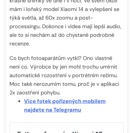
krásné snímky ve dne i v noci. Ve svém okolí
mám i loňský model Xiaomi 14 a vylepšení se
týká světla, až 60x zoomu a post-
processingu. Dokonce i videa mají lepší audio,
ale to si nechám až do chystané podrobné
recenze.
Co bych fotoaparátům vytkl? Ono vlastně
není co. Výrobce by jen mohl trochu umírnit
automatické rozostření v portrétním režimu.
Moc také nerozumím tomu, proč je v aplikaci
2x zaostření pohybu.
Více fotek pořízených mobilem
najdete na Telegramu