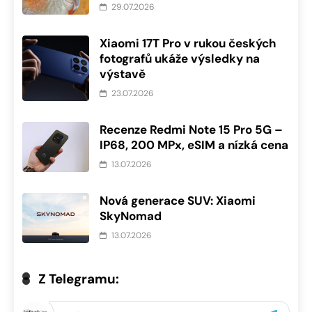
29.07.2026
Xiaomi 17T Pro v rukou českých
fotografů ukáže výsledky na
výstavě
23.07.2026
Recenze Redmi Note 15 Pro 5G –
IP68, 200 MPx, eSIM a nízká cena
13.07.2026
Nová generace SUV: Xiaomi
SkyNomad
13.07.2026
Z Telegramu: