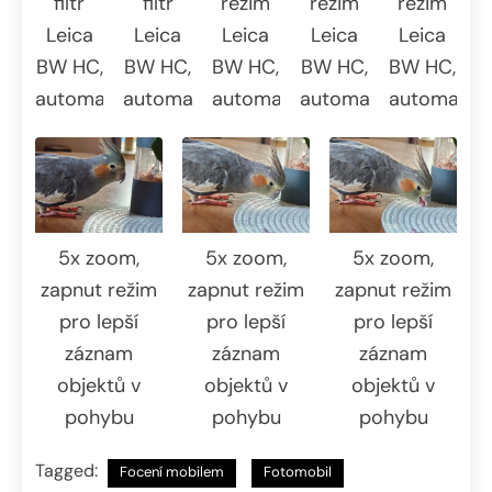
filtr
režim
režim
režim
filtr
Leica
Leica
Leica
Leica
Leica
BW HC,
BW HC,
BW HC,
BW HC,
BW HC,
automatika
automatika
automatika
automatika
automatika
5x zoom,
5x zoom,
5x zoom,
zapnut režim
zapnut režim
zapnut režim
pro lepší
pro lepší
pro lepší
záznam
záznam
záznam
objektů v
objektů v
objektů v
pohybu
pohybu
pohybu
Tagged:
Focení mobilem
Fotomobil