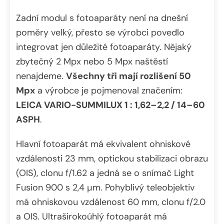
Zadní modul s fotoaparáty není na dnešní
poměry velký, přesto se výrobci povedlo
integrovat jen důležité fotoaparáty. Nějaký
zbytečný 2 Mpx nebo 5 Mpx naštěstí
nenajdeme.
Všechny tři mají rozlišení 50
Mpx
a výrobce je pojmenoval značením:
LEICA VARIO-SUMMILUX 1 : 1,62–2,2 / 14–60
ASPH
.
Hlavní fotoaparát má ekvivalent ohniskové
vzdálenosti 23 mm, optickou stabilizaci obrazu
(OIS), clonu f/1.62 a jedná se o snímač Light
Fusion 900 s 2,4 µm. Pohyblivý teleobjektiv
má ohniskovou vzdálenost 60 mm, clonu f/2.0
a OIS. Ultraširokoúhlý fotoaparát má