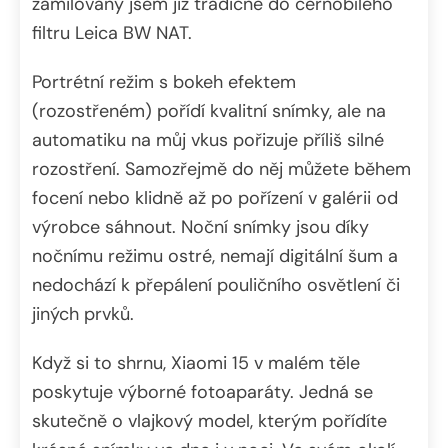
zamilovaný jsem již tradičně do černobílého
filtru Leica BW NAT.
Portrétní režim s bokeh efektem
(rozostřeném) pořídí kvalitní snímky, ale na
automatiku na můj vkus pořizuje příliš silné
rozostření. Samozřejmě do něj můžete během
focení nebo klidně až po pořízení v galérii od
výrobce sáhnout. Noční snímky jsou díky
nočnímu režimu ostré, nemají digitální šum a
nedochází k přepálení pouličního osvětlení či
jiných prvků.
Když si to shrnu, Xiaomi 15 v malém těle
poskytuje výborné fotoaparáty. Jedná se
skutečně o vlajkový model, kterým pořídíte