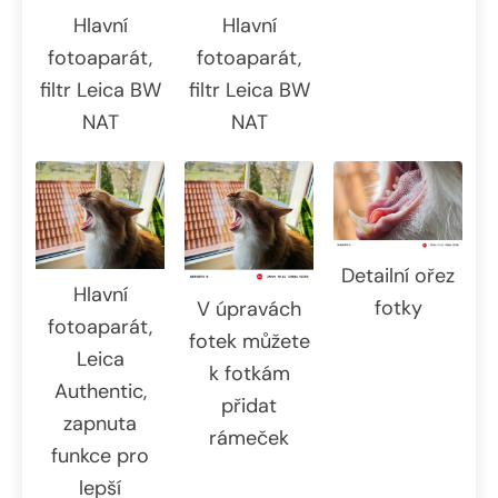
Hlavní
Hlavní
fotoaparát,
fotoaparát,
filtr Leica BW
filtr Leica BW
NAT
NAT
Detailní ořez
Hlavní
fotky
V úpravách
fotoaparát,
fotek můžete
Leica
k fotkám
Authentic,
přidat
zapnuta
rámeček
funkce pro
lepší