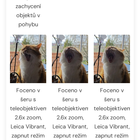
zachycení
objektů v
pohybu
Foceno v
Foceno v
Foceno v
šeru s
šeru s
šeru s
teleobjektivem
teleobjektivem
teleobjektivem
2.6x zoom,
2.6x zoom,
2.6x zoom,
Leica Vibrant,
Leica Vibrant,
Leica Vibrant,
zapnut režim
zapnut režim
zapnut režim