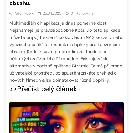
obsahu.
Adolf Pupík
25.04.2025
0
5 Mins
Multimediálních aplikací je dnes poměrně dost.
Nejznámější je pravděpodobně Kodi. Do této aplikace
můžete připojit externí disky, vlastní NAS servery nebo
využívat oficiální či neoficiální doplňky pro konzumaci
obsahu. Kodi je svým prostředím zastaralé a na
některých zařízeních těžkopádné. Existuje však
alternativa v podobě aplikace Stremio. Ta má příjemné
uživatelské prostředí, po spuštění získáte přehled o
nových filmech a lze doinstalovat různé doplňky.
>>Přečíst celý článek