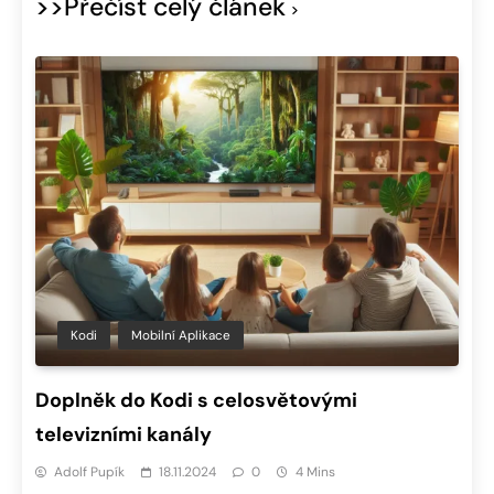
>>Přečíst celý článek
Kodi
Mobilní Aplikace
Doplněk do Kodi s celosvětovými
televizními kanály
Adolf Pupík
18.11.2024
0
4 Mins