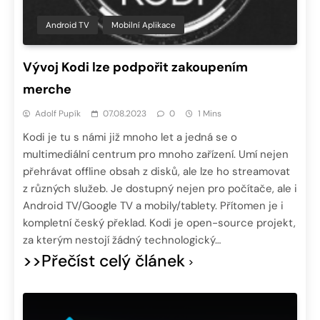
Android TV
Mobilní Aplikace
Vývoj Kodi lze podpořit zakoupením
merche
Adolf Pupík
07.08.2023
0
1 Mins
Kodi je tu s námi již mnoho let a jedná se o
multimediální centrum pro mnoho zařízení. Umí nejen
přehrávat offline obsah z disků, ale lze ho streamovat
z různých služeb. Je dostupný nejen pro počítače, ale i
Android TV/Google TV a mobily/tablety. Přítomen je i
kompletní český překlad. Kodi je open-source projekt,
za kterým nestojí žádný technologický…
>>Přečíst celý článek