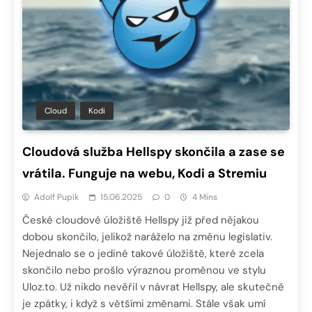
Cloud
Kodi
Cloudová služba Hellspy skončila a zase se
vrátila. Funguje na webu, Kodi a Stremiu
Adolf Pupík
15.06.2025
0
4 Mins
České cloudové úložiště Hellspy již před nějakou
dobou skončilo, jelikož naráželo na změnu legislativ.
Nejednalo se o jediné takové úložiště, které zcela
skončilo nebo prošlo výraznou proměnou ve stylu
Uloz.to. Už nikdo nevěřil v návrat Hellspy, ale skutečně
je zpátky, i když s většími změnami. Stále však umí