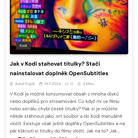
Kodi
Jak v Kodi stahovat titulky? Stačí
nainstalovat doplněk OpenSubtitles
Adolf Pupík
19.11.2024
0
3 Mins
V Kodi je možné konzumovat obsah z mnoha disků
nebo doplňků pro streamování. Co když mi ve filmu
nebo seriálu chybí české titulky? Pak si je můžete
někde stáhnout jako .srt soubor a do Kodi manuálně
vložit. Existuje však ještě doplňky OpenSubtitles a na
pár kliknutí si titulky do filmu vložit. Jak na to? Jak…