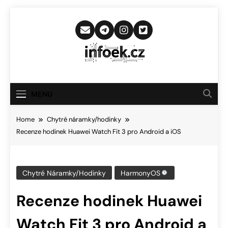
Skip
to
content
Infoek.cz
Web Věnující Se Technologickým
Novinkám
MENU
Home
Chytré náramky/hodinky
Recenze hodinek Huawei Watch Fit 3 pro Android a iOS
Chytré Náramky/hodinky
HarmonyOS
Recenze hodinek Huawei
Watch Fit 3 pro Android a