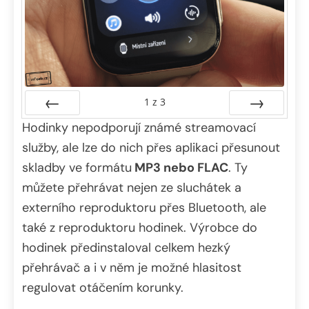
1
z
3
Hodinky nepodporují známé streamovací
Předchozí
Další
služby, ale lze do nich přes aplikaci přesunout
skladby ve formátu
MP3 nebo FLAC
. Ty
můžete přehrávat nejen ze sluchátek a
externího reproduktoru přes Bluetooth, ale
také z reproduktoru hodinek. Výrobce do
hodinek předinstaloval celkem hezký
přehrávač a i v něm je možné hlasitost
regulovat otáčením korunky.