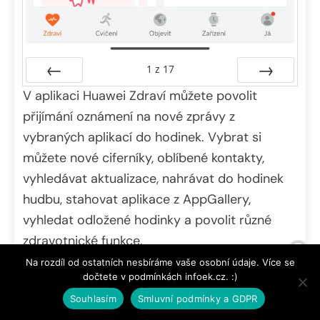
1
z
17
V aplikaci Huawei Zdraví můžete povolit
Předchozí
Další
přijímání oznámení na nové zprávy z
vybraných aplikací do hodinek. Vybrat si
můžete nové ciferníky, oblíbené kontakty,
vyhledávat aktualizace, nahrávat do hodinek
hudbu, stahovat aplikace z AppGallery,
vyhledat odložené hodinky a povolit různé
zdravotnické funkce.
Na rozdíl od ostatních nesbíráme vaše osobní údaje. Více se
Veškerá aktivita umí být synchronizována v
dočtete v podmínkách infoek.cz. :)
cloudu. Můžete své statistiky sledovat po
Souhlasím
Smluvní podmínky a GDPR
týdnech, měsících i letech, a to i když si časem