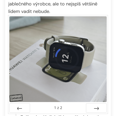
jablečného výrobce, ale to nejspíš většině
lidem vadit nebude.
1
z
2