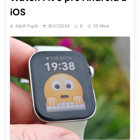
iOS
Adolf Pupík
19.07.2024
6
25 Mins