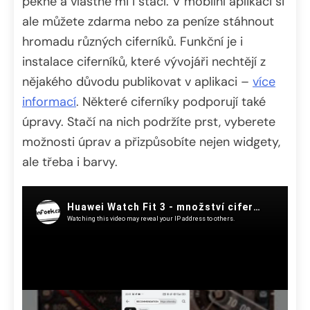
pěkné a vlastně mi i stačí. V mobilní aplikaci si
ale můžete zdarma nebo za peníze stáhnout
hromadu různých ciferníků. Funkční je i
instalace ciferníků, které vývojáři nechtějí z
nějakého důvodu publikovat v aplikaci –
více
informací
. Některé ciferníky podporují také
úpravy. Stačí na nich podržíte prst, vyberete
možnosti úprav a přizpůsobíte nejen widgety,
ale třeba i barvy.