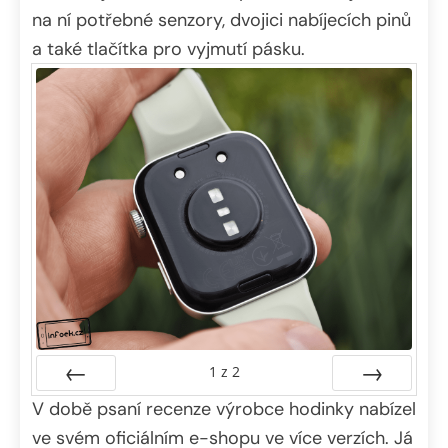
na ní potřebné senzory, dvojici nabíjecích pinů
a také tlačítka pro vyjmutí pásku.
1
z
2
V době psaní recenze výrobce hodinky nabízel
Předchozí
Další
ve svém oficiálním e-shopu ve více verzích. Já