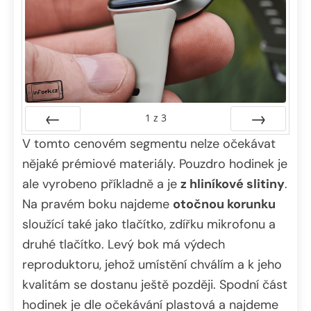
1
z
3
V tomto cenovém segmentu nelze očekávat
Předchozí
Další
nějaké prémiové materiály. Pouzdro hodinek je
ale vyrobeno příkladně a je
z hliníkové slitiny
.
Na pravém boku najdeme
otočnou korunku
sloužící také jako tlačítko, zdířku mikrofonu a
druhé tlačítko. Levý bok má výdech
reproduktoru, jehož umístění chválím a k jeho
kvalitám se dostanu ještě později. Spodní část
hodinek je dle očekávání plastová a najdeme