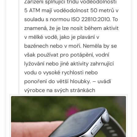
Předchozí
Zařízení splňující třídu voděodolnosti
Další
5 ATM mají voděodolnost 50 metrů v
souladu s normou ISO 22810:2010. To
znamená, že je lze nosit během aktivit
v mělké vodě, jako je plavání v
bazénech nebo v moři. Neměla by se
však používat pro potápění, vodní
lyžování nebo jiné aktivity zahrnující
vodu o vysoké rychlosti nebo
ponoření do větší hloubky. – uvádí
výrobce na svých stránkách