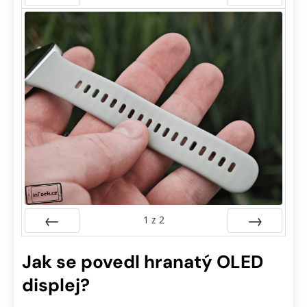
Předchozí
Další
1
z
2
Předchozí
Další
Jak se povedl hranatý OLED
displej?