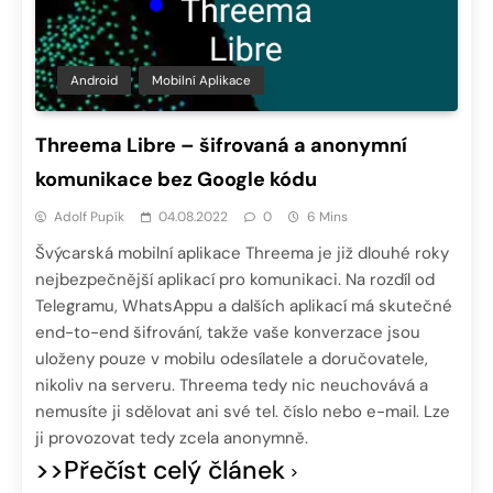
Android
Mobilní Aplikace
Threema Libre – šifrovaná a anonymní
komunikace bez Google kódu
Adolf Pupík
04.08.2022
0
6 Mins
Švýcarská mobilní aplikace Threema je již dlouhé roky
nejbezpečnější aplikací pro komunikaci. Na rozdíl od
Telegramu, WhatsAppu a dalších aplikací má skutečné
end-to-end šifrování, takže vaše konverzace jsou
uloženy pouze v mobilu odesílatele a doručovatele,
nikoliv na serveru. Threema tedy nic neuchovává a
nemusíte ji sdělovat ani své tel. číslo nebo e-mail. Lze
ji provozovat tedy zcela anonymně.
>>Přečíst celý článek