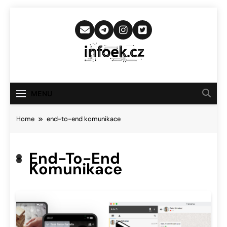
Skip
to
content
Infoek.cz
Web Věnující Se Technologickým
Novinkám
MENU
Home
end-to-end komunikace
End-To-End
Komunikace