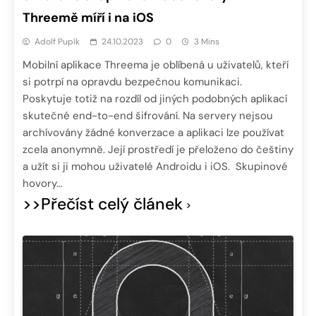
Threemě míří i na iOS
Adolf Pupík
24.10.2023
0
3 Mins
Mobilní aplikace Threema je oblíbená u uživatelů, kteří
si potrpí na opravdu bezpečnou komunikaci.
Poskytuje totiž na rozdíl od jiných podobných aplikací
skutečné end-to-end šifrování. Na servery nejsou
archívovány žádné konverzace a aplikaci lze používat
zcela anonymně. Její prostředí je přeloženo do češtiny
a užít si ji mohou uživatelé Androidu i iOS. Skupinové
hovory…
>>Přečíst celý článek