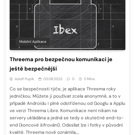
Mobilní Aplikace
Threema pro bezpečnou komunikaci je
ještě bezpečnější
Adolf Pupík
03.08.2023
0
5 Mins
Co se bezpečnosti týče, je aplikace Threema roky
jedničkou. Můžete ji používat zcela anonymně, a to v
případě Androidu i plně odstřiženou od Googlu a Applu
ve verzi Threema Libre. Komunikace není nikam na
servery ukládána a jedná se tedy o skutečné end-to-
end (koncové šifrování). Odesílat lze i fotky v původní
kvalitě. Threema nově oznámila,…