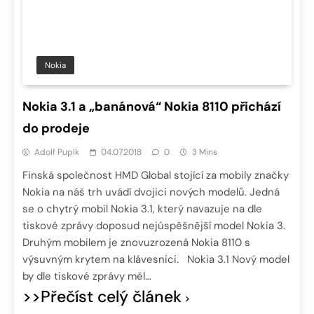
Nokia
Nokia 3.1 a „banánová“ Nokia 8110 přichází
do prodeje
Adolf Pupík
04.07.2018
0
3 Mins
Finská společnost HMD Global stojící za mobily značky
Nokia na náš trh uvádí dvojici nových modelů. Jedná
se o chytrý mobil Nokia 3.1, který navazuje na dle
tiskové zprávy doposud nejúspěšnější model Nokia 3.
Druhým mobilem je znovuzrozená Nokia 8110 s
výsuvným krytem na klávesnici. Nokia 3.1 Nový model
by dle tiskové zprávy měl…
>>Přečíst celý článek