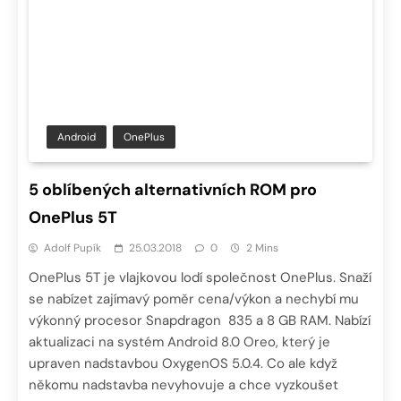
Android
OnePlus
5 oblíbených alternativních ROM pro
OnePlus 5T
Adolf Pupík
25.03.2018
0
2 Mins
OnePlus 5T je vlajkovou lodí společnost OnePlus. Snaží
se nabízet zajímavý poměr cena/výkon a nechybí mu
výkonný procesor Snapdragon 835 a 8 GB RAM. Nabízí
aktualizaci na systém Android 8.0 Oreo, který je
upraven nadstavbou OxygenOS 5.0.4. Co ale když
někomu nadstavba nevyhovuje a chce vyzkoušet