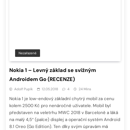
Nezařazené
Nokia 1 – Levný základ se svižným
Androidem Go (RECENZE)
Adolf Pupík
12.05.2018
4
24 Mins
Nokia 1 je low-endový základní chytrý mobil za cenu
kolem 2500 Kč pro nenáročné uživatele. Mobil byl
představen na veletrhu MWC 2018 v Barceloně a láká
na malý 4,5″ (palce) displej a operační systém Android
8.1 Oreo (Go Edition). Ten díky svým úpravám má