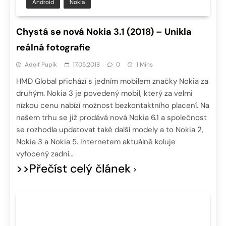
Android
Nokia
Chystá se nová Nokia 3.1 (2018) – Unikla
reálná fotografie
Adolf Pupík
17.05.2018
0
1 Mins
HMD Global přichází s jedním mobilem značky Nokia za
druhým. Nokia 3 je povedený mobil, který za velmi
nízkou cenu nabízí možnost bezkontaktního placení. Na
našem trhu se již prodává nová Nokia 6.1 a společnost
se rozhodla updatovat také další modely a to Nokia 2,
Nokia 3 a Nokia 5. Internetem aktuálně koluje
vyfocený zadní…
>>Přečíst celý článek