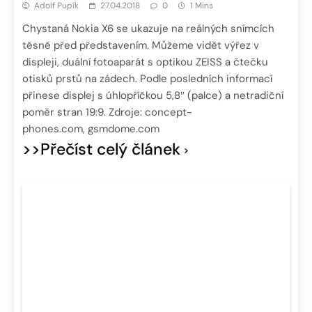
Adolf Pupík
27.04.2018
0
1 Mins
Chystaná Nokia X6 se ukazuje na reálných snímcích
těsně před představením. Můžeme vidět výřez v
displeji, duální fotoaparát s optikou ZEISS a čtečku
otisků prstů na zádech. Podle posledních informací
přinese displej s úhlopříčkou 5,8″ (palce) a netradiční
poměr stran 19:9. Zdroje: concept-
phones.com, gsmdome.com
>>Přečíst celý článek