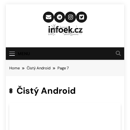
Skip
to
content
Infoek.cz
Web Věnující Se Technologickým
Novinkám
MENU
Home
Čistý Android
Page 7
Čistý Android