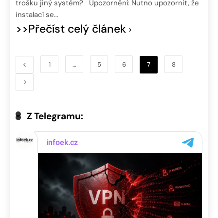
trošku jiný systém? Upozornění: Nutno upozornit, že
instalací se…
>>Přečíst celý článek
1
…
5
6
7
8
Z Telegramu: