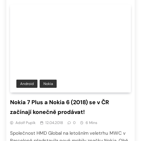
Android
Nokia
Nokia 7 Plus a Nokia 6 (2018) se v ČR
začínají konečně prodávat!
Adolf Pupík
12.04.2018
0
6 Mins
Společnost HMD Global na letošním veletrhu MWC v
Barceloně představila nové mobily značky Nokia. Obě