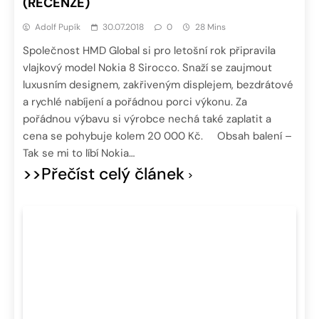
(RECENZE)
Adolf Pupík
30.07.2018
0
28 Mins
Společnost HMD Global si pro letošní rok připravila
vlajkový model Nokia 8 Sirocco. Snaží se zaujmout
luxusním designem, zakřiveným displejem, bezdrátové
a rychlé nabíjení a pořádnou porci výkonu. Za
pořádnou výbavu si výrobce nechá také zaplatit a
cena se pohybuje kolem 20 000 Kč. Obsah balení –
Tak se mi to líbí Nokia…
>>Přečíst celý článek