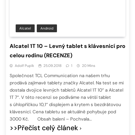
Alcatel
Android
Alcatel 1T 10 – Levný tablet s klávesnicí pro
celou rodinu (RECENZE)
Adolf Pupík
25.09.2018
1
20 Mins
Společnost TCL Communication na našem trhu
prodává zajímavé tablety značky Alcatel. Na test se mi
dostala dvojice levných tabletů Alcatel 1T 10“ a Alcatel
1T 7“. V této recenzi se podíváme na větší tablet
s úhlopříčkou 10,1“ displejem a krytem s bezdrátovou
klávesnicí. Cena tabletu se aktuálně pohybuje pod
3000 Kč. Obsah balení – Pochvala…
>>Přečíst celý článek