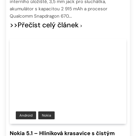
interního úložiště, 3,5 mm jack pro sluchátka,
akumulátor s kapacitou 2 915 mAh a procesor
Qualcomm Snapdragon 670….
>>Přečíst celý článek
Android
Nokia
Nokia 5.1 – Hliníková krasavice s čistým