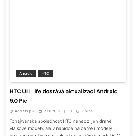
Android
HTC
HTC U11 Life dostává aktualizaci Android
9.0 Pie
Adolf Pupík
29.11.2018
0
2 Mins
Tchajwanská společnost HTC nenabízí jen drahé
vlajkové modely, ale v nabídce najdeme i modely
střední třídy. Dobrým příkladem je loňský model HTC