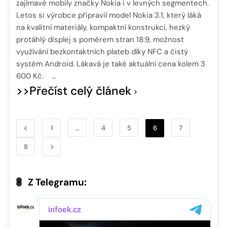
zajímavé mobily značky Nokia i v levných segmentech.
Letos si výrobce připravil model Nokia 3.1, který láká
na kvalitní materiály, kompaktní konstrukci, hezký
protáhlý displej s poměrem stran 18:9, možnost
využívání bezkontaktních plateb díky NFC a čistý
systém Android. Lákavá je také aktuální cena kolem 3
600 Kč. …
>>Přečíst celý článek
1
…
4
5
6
7
8
Z Telegramu: