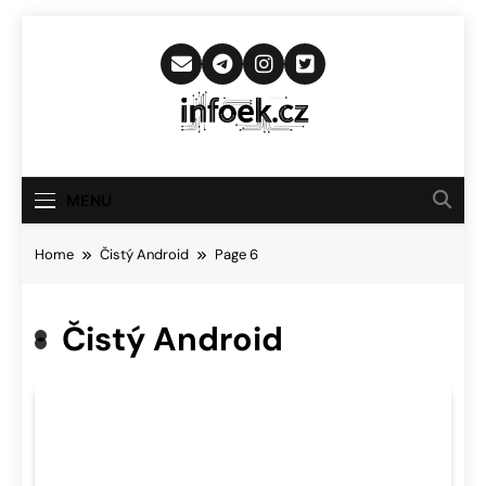
Skip
to
content
Infoek.cz
Web Věnující Se Technologickým
Novinkám
MENU
Home
Čistý Android
Page 6
Čistý Android