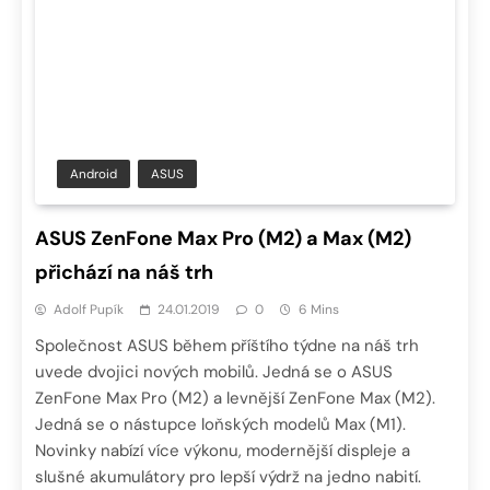
Android
ASUS
ASUS ZenFone Max Pro (M2) a Max (M2)
přichází na náš trh
Adolf Pupík
24.01.2019
0
6 Mins
Společnost ASUS během příštího týdne na náš trh
uvede dvojici nových mobilů. Jedná se o ASUS
ZenFone Max Pro (M2) a levnější ZenFone Max (M2).
Jedná se o nástupce loňských modelů Max (M1).
Novinky nabízí více výkonu, modernější displeje a
slušné akumulátory pro lepší výdrž na jedno nabití.