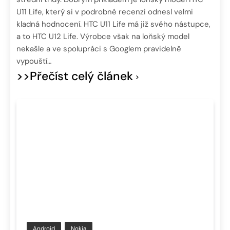
U11 Life, který si v podrobné recenzi odnesl velmi
kladná hodnocení. HTC U11 Life má již svého nástupce,
a to HTC U12 Life. Výrobce však na loňský model
nekašle a ve spolupráci s Googlem pravidelně
vypouští…
>>Přečíst celý článek
Android
Nokia