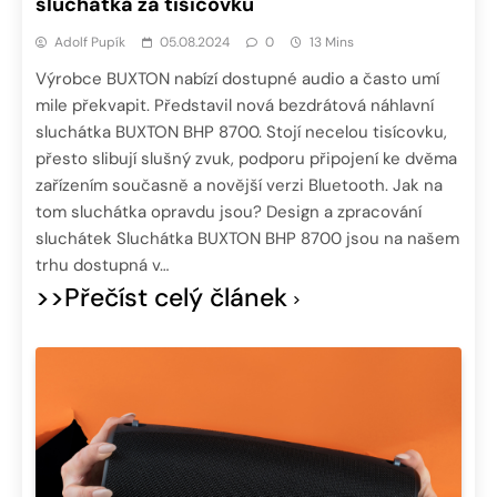
sluchátka za tisícovku
Adolf Pupík
05.08.2024
0
13 Mins
Výrobce BUXTON nabízí dostupné audio a často umí
mile překvapit. Představil nová bezdrátová náhlavní
sluchátka BUXTON BHP 8700. Stojí necelou tisícovku,
přesto slibují slušný zvuk, podporu připojení ke dvěma
zařízením současně a novější verzi Bluetooth. Jak na
tom sluchátka opravdu jsou? Design a zpracování
sluchátek Sluchátka BUXTON BHP 8700 jsou na našem
trhu dostupná v…
>>Přečíst celý článek