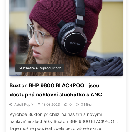
Sluchátka A Reproduktory
Buxton BHP 9800 BLACKPOOL jsou
dostupná náhlavní sluchátka s ANC
Adolf Pupík
13.03.2023
0
3 Mins
Výrobce Buxton přichází na náš trh s novými
náhlavními sluchátky Buxton BHP 9800 BLACKPOOL.
Ta je možné používat zcela bezdrátově skrze