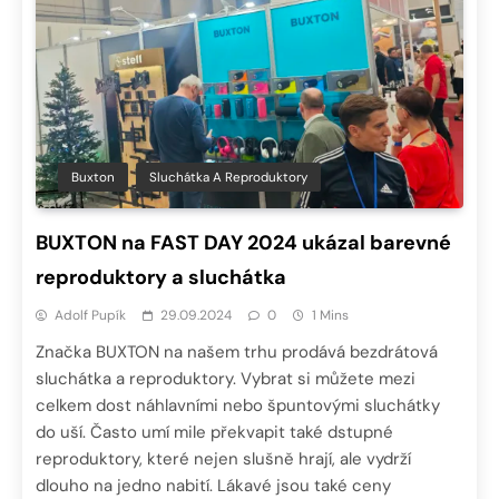
Buxton
Sluchátka A Reproduktory
BUXTON na FAST DAY 2024 ukázal barevné
reproduktory a sluchátka
Adolf Pupík
29.09.2024
0
1 Mins
Značka BUXTON na našem trhu prodává bezdrátová
sluchátka a reproduktory. Vybrat si můžete mezi
celkem dost náhlavními nebo špuntovými sluchátky
do uší. Často umí mile překvapit také dstupné
reproduktory, které nejen slušně hrají, ale vydrží
dlouho na jedno nabití. Lákavé jsou také ceny