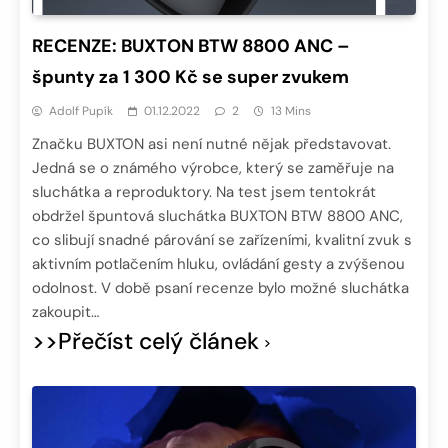
RECENZE: BUXTON BTW 8800 ANC –
špunty za 1 300 Kč se super zvukem
Adolf Pupík
01.12.2022
2
13 Mins
Značku BUXTON asi není nutné nějak představovat.
Jedná se o známého výrobce, který se zaměřuje na
sluchátka a reproduktory. Na test jsem tentokrát
obdržel špuntová sluchátka BUXTON BTW 8800 ANC,
co slibují snadné párování se zařízeními, kvalitní zvuk s
aktivním potlačením hluku, ovládání gesty a zvýšenou
odolnost. V době psaní recenze bylo možné sluchátka
zakoupit…
>>Přečíst celý článek