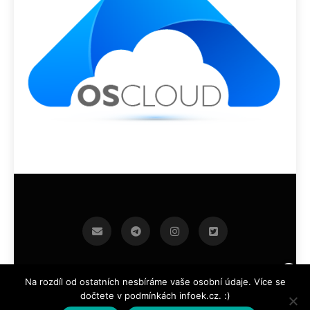
infoek.cz 2026.Developed By
.
BlazeThemes
Na rozdíl od ostatních nesbíráme vaše osobní údaje. Více se
dočtete v podmínkách infoek.cz. :)