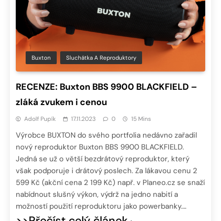
Buxton
Sluchátka A Reproduktory
RECENZE: Buxton BBS 9900 BLACKFIELD –
zláká zvukem i cenou
Adolf Pupík
17.11.2023
0
15 Mins
Výrobce BUXTON do svého portfolia nedávno zařadil
nový reproduktor Buxton BBS 9900 BLACKFIELD.
Jedná se už o větší bezdrátový reproduktor, který
však podporuje i drátový poslech. Za lákavou cenu 2
599 Kč (akční cena 2 199 Kč) např. v Planeo.cz se snaží
nabídnout slušný výkon, výdrž na jedno nabití a
možností použití reproduktoru jako powerbanky….
>>Přečíst celý článek