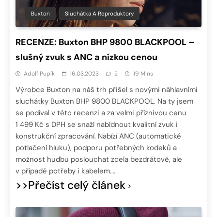
Buxton
Sluchátka A Reproduktory
RECENZE: Buxton BHP 9800 BLACKPOOL –
slušný zvuk s ANC a nízkou cenou
Adolf Pupík
16.03.2023
2
19 Mins
Výrobce Buxton na náš trh přišel s novými náhlavními
sluchátky Buxton BHP 9800 BLACKPOOL. Na ty jsem
se podíval v této recenzi a za velmi příznivou cenu
1 499 Kč s DPH se snaží nabídnout kvalitní zvuk i
konstrukční zpracování. Nabízí ANC (automatické
potlačení hluku), podporu potřebných kodeků a
možnost hudbu poslouchat zcela bezdrátově, ale
v případě potřeby i kabelem….
>>Přečíst celý článek