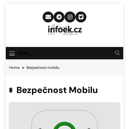
Skip
to
content
Infoek.cz
Web Věnující Se Technologickým
Novinkám
MENU
Home
Bezpečnost mobilu
Bezpečnost Mobilu