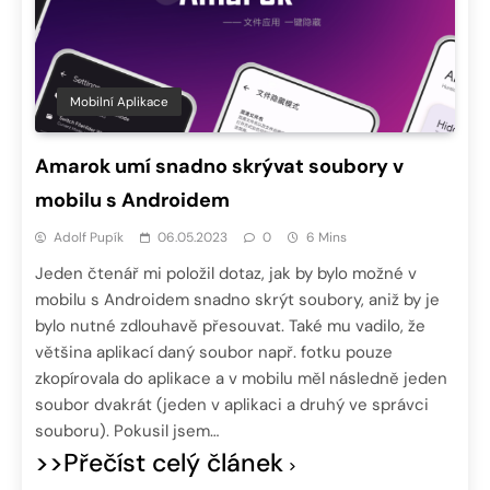
Mobilní Aplikace
Amarok umí snadno skrývat soubory v
mobilu s Androidem
Adolf Pupík
06.05.2023
0
6 Mins
Jeden čtenář mi položil dotaz, jak by bylo možné v
mobilu s Androidem snadno skrýt soubory, aniž by je
bylo nutné zdlouhavě přesouvat. Také mu vadilo, že
většina aplikací daný soubor např. fotku pouze
zkopírovala do aplikace a v mobilu měl následně jeden
soubor dvakrát (jeden v aplikaci a druhý ve správci
souboru). Pokusil jsem…
>>Přečíst celý článek