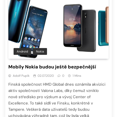
Android
Nokia
Mobily Nokia budou ještě bezpečnější
Adolf Pupík
02.07.2020
0
1 Mins
Finská společnost HMD Global dnes oznámila akvizici
aktiv společnosti Valona Labs, díky čemuž vzniklo
nové středisko pro výzkum a vývoj Center of
Excellence. To také sídlí ve Finsku, konkrétně v
Tampere. Veškerá data uživatelů tedy budou
uchovávána výhradně tam, což by byla velká