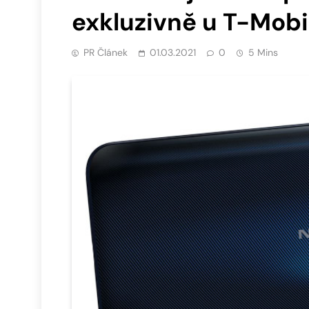
exkluzivně u T-Mobi
PR Článek
01.03.2021
0
5 Mins