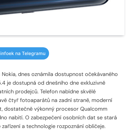
infoek na Telegramu
ů Nokia, dnes oznámila dostupnost očekávaného
.4 je dostupná od dnešního dne exkluzivně
tatních prodejců. Telefon nabídne skvělé
tavě čtyř fotoaparátů na zadní straně, moderní
rát, dostatečně výkonný procesor Qualcomm
no nabití. O zabezpečení osobních dat se stará
 zařízení a technologie rozpoznání obličeje.