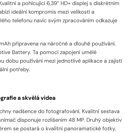
Kvalitní a pohlcující 6,39“ HD+ displej s diskrétním
ízí ideální kompromis mezi velikostí a
elého telefonu navíc svým zpracováním odkazuje
0 mAh připravena na náročné a dlouhé používání.
tive Battery. Ta pomocí zapojení umělé
u dobu používání mezi jednotlivé aplikace a zajistí
lní potřeby.
ografie a skvělá videa
chny nadšence do fotografování. Kvalitní sestava
 snímač disponuje rozlišením 48 MP. Druhý objektiv
ěrem se postará o kvalitní panoramatické fotky,