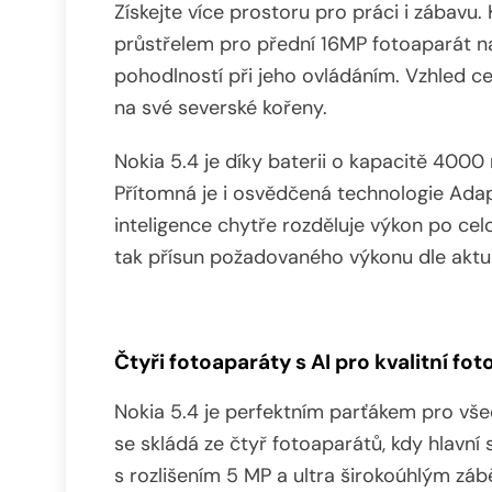
Získejte více prostoru pro práci i zábavu. 
průstřelem pro přední 16MP fotoaparát nab
pohodlností při jeho ovládáním. Vzhled c
na své severské kořeny.
Nokia 5.4 je díky baterii o kapacitě 400
Přítomná je i osvědčená technologie Adap
inteligence chytře rozděluje výkon po celo
tak přísun požadovaného výkonu dle aktuá
Čtyři fotoaparáty s AI pro kvalitní fot
Nokia 5.4 je perfektním parťákem pro vše
se skládá ze čtyř fotoaparátů, kdy hlavní
s rozlišením 5 MP a ultra širokoúhlým záb