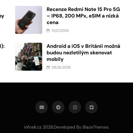
Recenze Redmi Note 15 Pro 5G
by
– IP68, 200 MPx, eSIM a nízká
cena
13.07.2026
):
Android a iOS v Británii možná
budou nezletilým skenovat
mobily
08.06.2026
infoek.cz 2026.Developed By
.
BlazeThemes