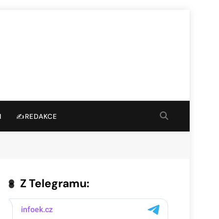
I
✍️REDAKCE
Z Telegramu: