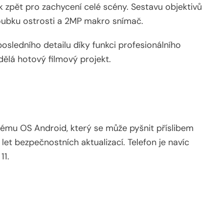
ok zpět pro zachycení celé scény. Sestavu objektivů
loubku ostrosti a 2MP makro snímač.
sledního detailu díky funkci profesionálního
ělá hotový filmový projekt.
istému OS Android, který se může pyšnit příslibem
 let bezpečnostních aktualizací. Telefon je navíc
11.