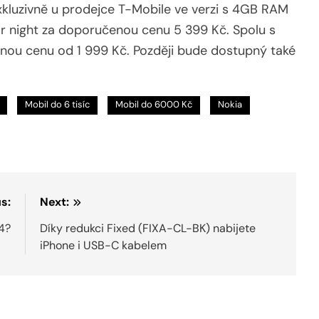
xkluzivně u prodejce T-Mobile ve verzi s 4GB RAM
r night za doporučenou cenu 5 399 Kč. Spolu s
něnou cenu od 1 999 Kč. Později bude dostupný také
Mobil do 6 tisíc
Mobil do 6000 Kč
Nokia
s:
Next:
.4?
Díky redukci Fixed (FIXA-CL-BK) nabijete
iPhone i USB-C kabelem