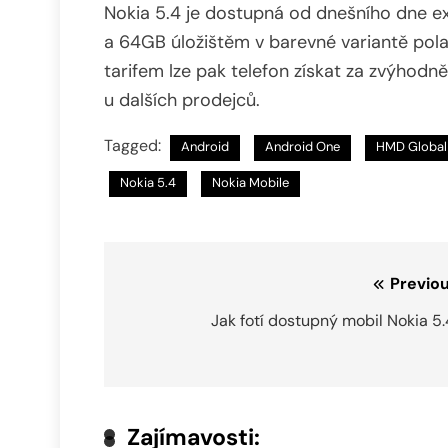
Nokia 5.4 je dostupná od dnešního dne e
a 64GB úložištěm v barevné variantě pola
tarifem lze pak telefon získat za zvýhod
u dalších prodejců.
Tagged:
Android
Android One
HMD Global
Nokia 5.4
Nokia Mobile
Navigace
Previou
pro
Jak fotí dostupný mobil Nokia 5
příspěvek
Zajímavosti: