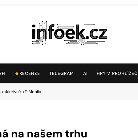
Infoek.cz
Web Věnující Se Technologickým Novinkám
SH
RECENZE
TELEGRAM
AI
HRY V PROHLÍŽEČ
 exkluzivně u T-Mobile
ná na našem trhu