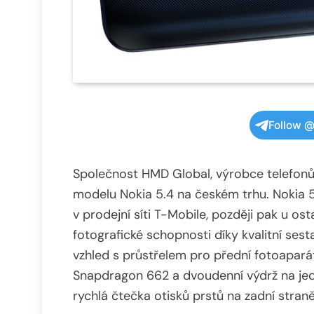
Follow @
Společnost HMD Global, výrobce telefon
modelu Nokia 5.4 na českém trhu. Nokia 5
v prodejní síti T-Mobile, později pak u os
fotografické schopnosti díky kvalitní ses
vzhled s průstřelem pro přední fotoapa
Snapdragon 662 a dvoudenní výdrž na jed
rychlá čtečka otisků prstů na zadní straně