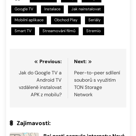
Google TV
Instalace
Jak nainstalovat
Mobilní aplikace
Obchod Play
Seriály
Smart TV
Streamování filmů
Stremio
Navigace
Previous:
Next:
pro
Jak do Google TV a
Peer-to-peer sdílení
Android TV
souborů s využitím
příspěvek
vzdáleně instalovat
TON Storage
APK z mobilu?
Network
Zajímavosti: