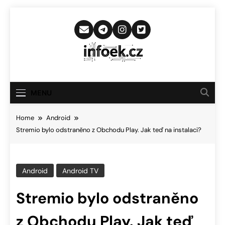
Skip
to
content
Infoek.cz
Web Věnující Se Technologickým
Novinkám
MENU
Home
Android
Stremio bylo odstraněno z Obchodu Play. Jak teď na instalaci?
Android
Android TV
Stremio bylo odstraněno
z Obchodu Play. Jak teď