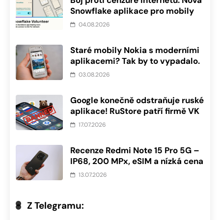
Boj proti cenzuře internetu: Nová
Snowflake aplikace pro mobily
04.08.2026
Staré mobily Nokia s moderními
aplikacemi? Tak by to vypadalo.
03.08.2026
Google konečně odstraňuje ruské
aplikace! RuStore patří firmě VK
17.07.2026
Recenze Redmi Note 15 Pro 5G –
IP68, 200 MPx, eSIM a nízká cena
13.07.2026
Z Telegramu: