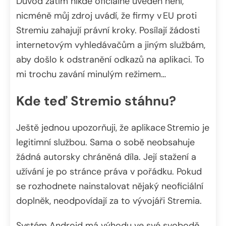
Důvod zatím nikde oficiálně uveden není,
nicméně můj zdroj uvádí, že firmy v EU proti
Stremiu zahajují právní kroky. Posílají žádosti
internetovým vyhledávačům a jiným službám,
aby došlo k odstranění odkazů na aplikaci. To
mi trochu zavání minulým režimem…
Kde teď Stremio stáhnu?
Ještě jednou upozorňuji, že aplikace Stremio je
legitimní službou. Sama o sobě neobsahuje
žádná autorsky chráněná díla. Její stažení a
užívání je po stránce práva v pořádku. Pokud
se rozhodnete nainstalovat nějaký neoficiální
doplněk, neodpovídají za to vývojáři Stremia.
Systém Android má výhodu ve své svobodě.