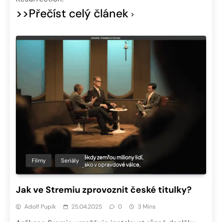
>>Přečíst celý článek
Filmy
Seriály
Jak ve Stremiu zprovoznit české titulky?
Adolf Pupík
25.04.2025
0
3 Mins