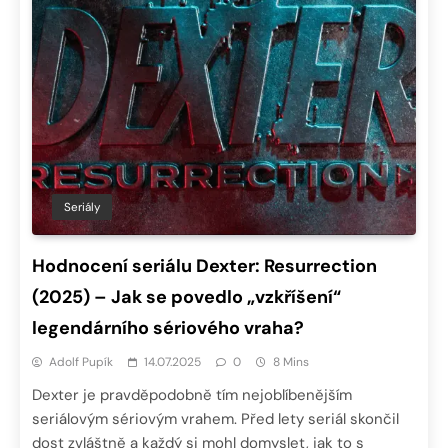
Seriály
Hodnocení seriálu Dexter: Resurrection
(2025) – Jak se povedlo „vzkříšení“
legendárního sériového vraha?
Adolf Pupík
14.07.2025
0
8 Mins
Dexter je pravděpodobně tím nejoblíbenějším
seriálovým sériovým vrahem. Před lety seriál skončil
dost zvláštně a každý si mohl domyslet, jak to s