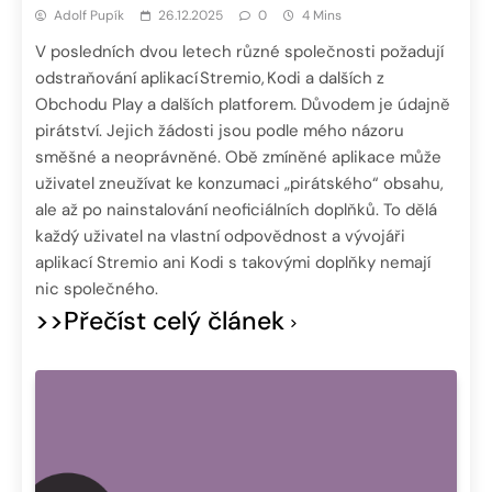
Adolf Pupík
26.12.2025
0
4 Mins
V posledních dvou letech různé společnosti požadují
odstraňování aplikací Stremio, Kodi a dalších z
Obchodu Play a dalších platforem. Důvodem je údajně
pirátství. Jejich žádosti jsou podle mého názoru
směšné a neoprávněné. Obě zmíněné aplikace může
uživatel zneužívat ke konzumaci „pirátského“ obsahu,
ale až po nainstalování neoficiálních doplňků. To dělá
každý uživatel na vlastní odpovědnost a vývojáři
aplikací Stremio ani Kodi s takovými doplňky nemají
nic společného.
>>Přečíst celý článek