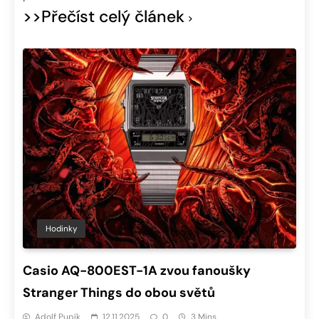
>>Přečíst celý článek
Hodinky
Casio AQ-800EST-1A zvou fanoušky
Stranger Things do obou světů
Adolf Pupík
12.11.2025
0
3 Mins