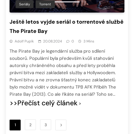
Seriály
Torrent
Ještě letos vyjde seriál o torrentové službě
The Pirate Bay
Adolf Pupík
20.08.2024
0
3 Mins
The Pirate Bay je legendární služba pro sdílení
souborů. Populární byla především kvůli stahování
autorsky chráněného obsahu a před lety proběhla
právní bitva mezi zakladateli služby a Hollywoodem.
Právní bitvu a ne zrovna šťastný konec zakladatelů
bylo možné vidět v dokumentu TPB AFK Příběh The
Pirate Bay (2013). Co ale říkáte na seriál? Toho se…
>>Přečíst celý článek
1
2
3