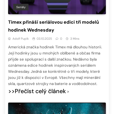
Seriály
Timex přináší seriálovou edici tří modelů
hodinek Wednesday
Adolf Pupík
03.10.2025
0
3 Mins
Americká značka hodinek Timex má dlouhou historii.
Její hodinky jsou u mnohých oblíbené a občas firma
přijde se spoluprací s další značkou. Nedávno byla
oznámena edice hodinek inspirovaných seriálem
Wednesday. Jedná se konkrétně o tři modely, které
jsou již k dispozici v Evropě. Všechny mají minerální
skla, quartzové strojky na baterie a voděodolnost.
>>Přečíst celý článek