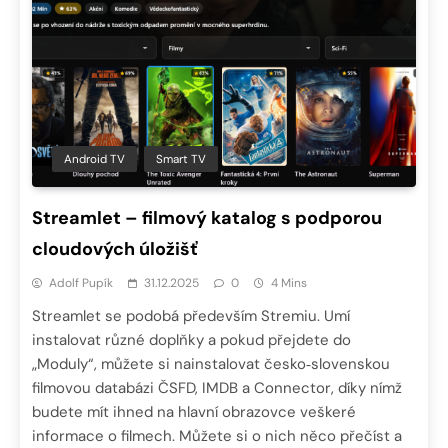
Android TV
Smart TV
Streamlet – filmový katalog s podporou
cloudových úložišť
Adolf Pupík
31.12.2025
0
4 Mins
Streamlet se podobá především Stremiu. Umí
instalovat různé doplňky a pokud přejdete do
„Moduly“, můžete si nainstalovat česko‑slovenskou
filmovou databázi ČSFD, IMDB a Connector, díky nímž
budete mít ihned na hlavní obrazovce veškeré
informace o filmech. Můžete si o nich něco přečíst a