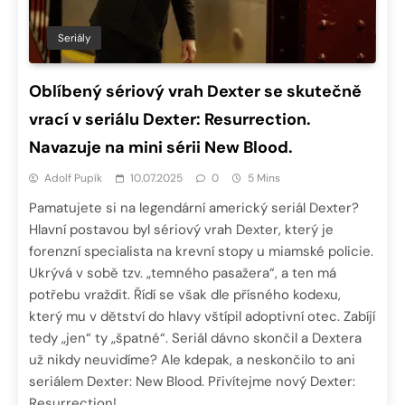
Seriály
Oblíbený sériový vrah Dexter se skutečně
vrací v seriálu Dexter: Resurrection.
Navazuje na mini sérii New Blood.
Adolf Pupík
10.07.2025
0
5 Mins
Pamatujete si na legendární americký seriál Dexter?
Hlavní postavou byl sériový vrah Dexter, který je
forenzní specialista na krevní stopy u miamské policie.
Ukrývá v sobě tzv. „temného pasažera“, a ten má
potřebu vraždit. Řídí se však dle přísného kodexu,
který mu v dětství do hlavy vštípil adoptivní otec. Zabíjí
tedy „jen“ ty „špatné“. Seriál dávno skončil a Dextera
už nikdy neuvidíme? Ale kdepak, a neskončilo to ani
seriálem Dexter: New Blood. Přivítejme nový Dexter:
Resurrection!