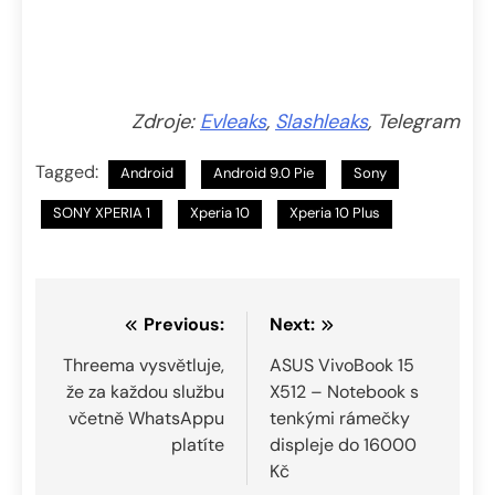
Zdroje:
Evleaks
,
Slashleaks
, Telegram
Tagged:
Android
Android 9.0 Pie
Sony
SONY XPERIA 1
Xperia 10
Xperia 10 Plus
Navigace
Previous:
Next:
pro
Threema vysvětluje,
ASUS VivoBook 15
že za každou službu
X512 – Notebook s
příspěvek
včetně WhatsAppu
tenkými rámečky
platíte
displeje do 16000
Kč