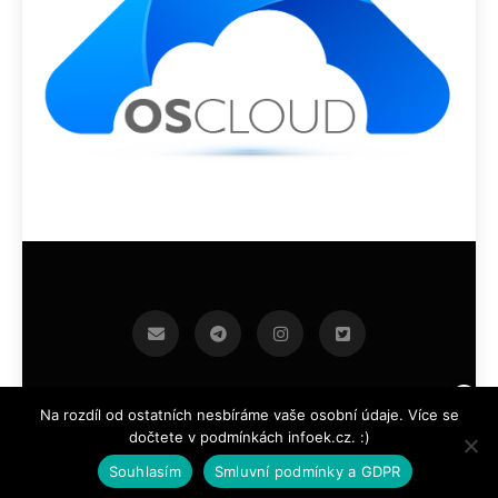
infoek.cz 2026.Developed By
.
BlazeThemes
Na rozdíl od ostatních nesbíráme vaše osobní údaje. Více se
dočtete v podmínkách infoek.cz. :)
Souhlasím
Smluvní podmínky a GDPR