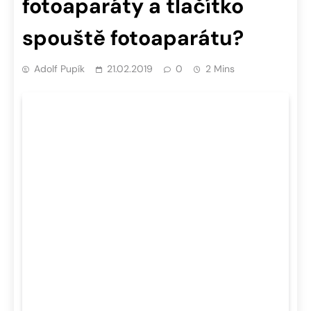
fotoaparáty a tlačítko
spouště fotoaparátu?
Adolf Pupík
21.02.2019
0
2 Mins