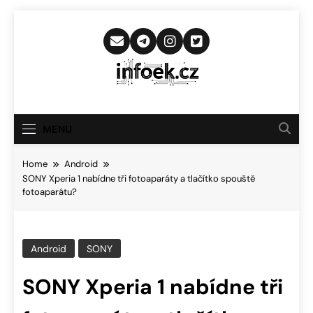
Skip
to
content
Infoek.cz
Web Věnující Se Technologickým
Novinkám
MENU
Home
Android
SONY Xperia 1 nabídne tři fotoaparáty a tlačítko spouště
fotoaparátu?
Android
SONY
SONY Xperia 1 nabídne tři