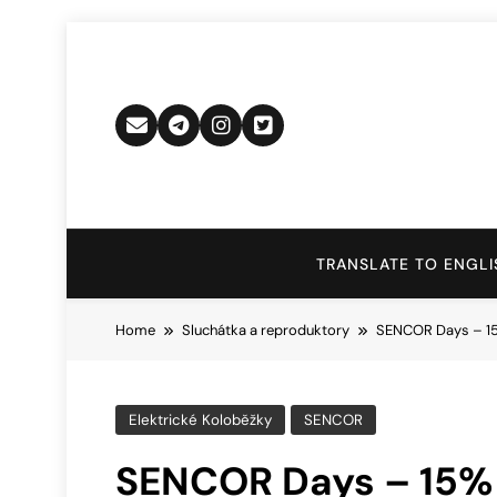
Skip
to
content
TRANSLATE TO ENGLI
Home
Sluchátka a reproduktory
SENCOR Days – 15
Elektrické Koloběžky
SENCOR
SENCOR Days – 15% 