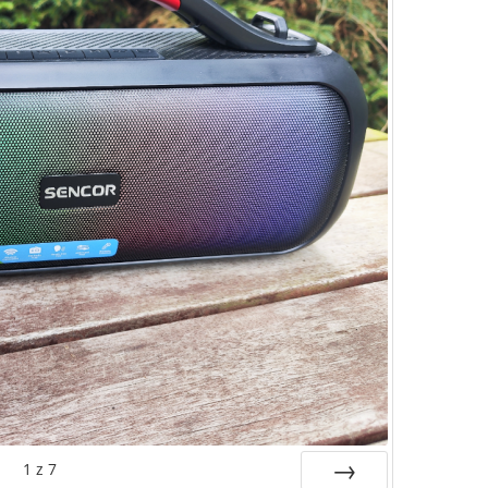
1
z
7