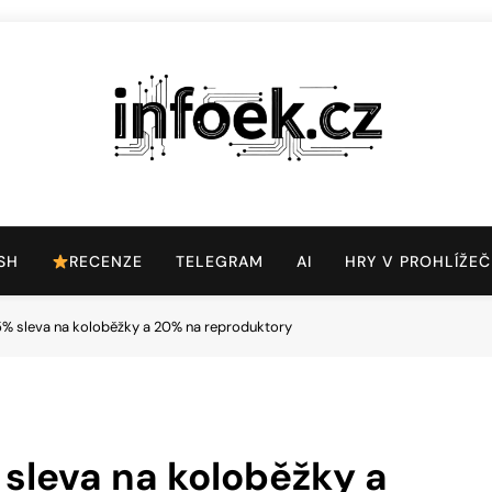
Infoek.cz
Web Věnující Se Technologickým Novinkám
SH
RECENZE
TELEGRAM
AI
HRY V PROHLÍŽEČ
% sleva na koloběžky a 20% na reproduktory
sleva na koloběžky a