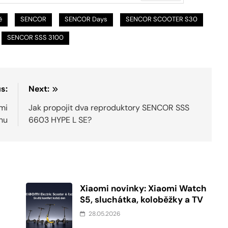
Další
ě
SENCOR
SENCOR Days
SENCOR SCOOTER S30
SENCOR SSS 3100
s:
Next:
mi
Jak propojit dva reproduktory SENCOR SSS
nu
6603 HYPE L SE?
Xiaomi novinky: Xiaomi Watch
S5, sluchátka, koloběžky a TV
28.05.2026