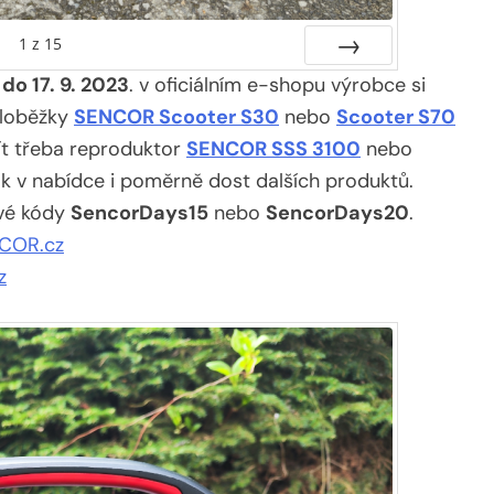
1
z
15
do 17. 9. 2023
. v oficiálním e-shopu výrobce si
Další
oloběžky
SENCOR Scooter S30
nebo
Scooter S70
ít třeba reproduktor
SENCOR SSS 3100
nebo
 v nabídce i poměrně dost dalších produktů.
ové kódy
SencorDays15
nebo
SencorDays20
.
NCOR.cz
z