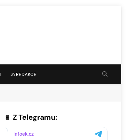
I
✍️REDAKCE
Z Telegramu: