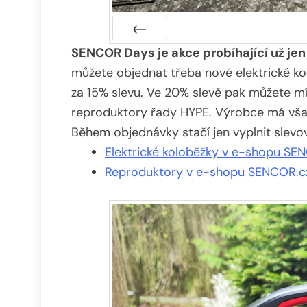
SENCOR Days je akce probíhající už jen 
Předchozí
můžete objednat třeba nové elektrické k
za 15% slevu. Ve 20% slevě pak můžete m
reproduktory řady HYPE. Výrobce má však
Během objednávky stačí jen vyplnit slev
Elektrické koloběžky v e-shopu SE
Reproduktory v e-shopu SENCOR.c