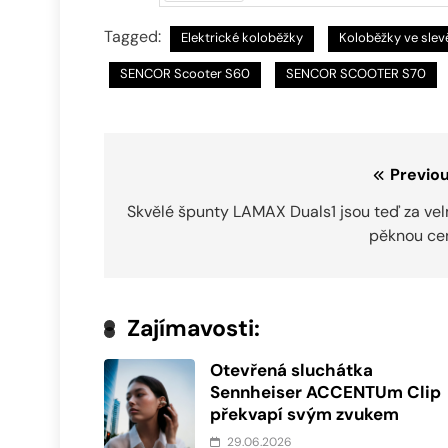
Předchozí
Tagged:
Elektrické koloběžky
Koloběžky ve slev
SENCOR Scooter S60
SENCOR SCOOTER S70
Navigace
Previou
pro
Skvělé špunty LAMAX Duals1 jsou teď za vel
pěknou ce
příspěvek
Zajímavosti:
Otevřená sluchátka
Sennheiser ACCENTUm Clip
překvapí svým zvukem
29.06.2026