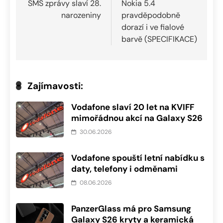
pro
SMS zprávy slaví 28.
Nokia 5.4
narozeniny
pravděpodobně
příspěvek
dorazí i ve fialové
barvě (SPECIFIKACE)
Zajímavosti:
Vodafone slaví 20 let na KVIFF
mimořádnou akcí na Galaxy S26
30.06.2026
Vodafone spouští letní nabídku s
daty, telefony i odměnami
08.06.2026
PanzerGlass má pro Samsung
Galaxy S26 kryty a keramická