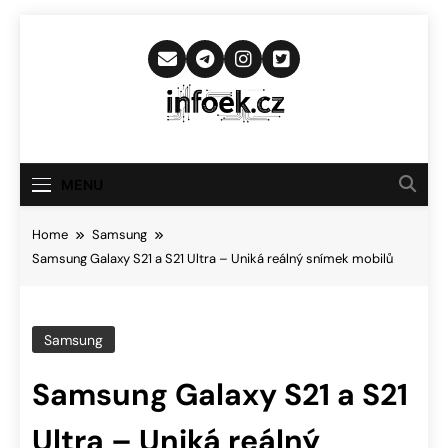
Skip
to
content
Infoek.cz
Web Věnující Se Technologickým
Novinkám
MENU
Home
Samsung
Samsung Galaxy S21 a S21 Ultra – Uniká reálný snímek mobilů
Samsung
Samsung Galaxy S21 a S21
Ultra – Uniká reálný