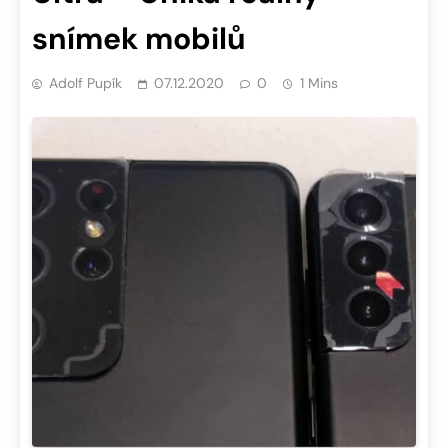
snímek mobilů
Adolf Pupík
07.12.2020
0
1 Mins