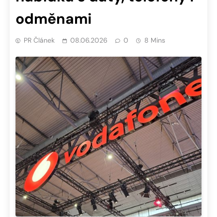
odměnami
PR Článek
08.06.2026
0
8 Mins