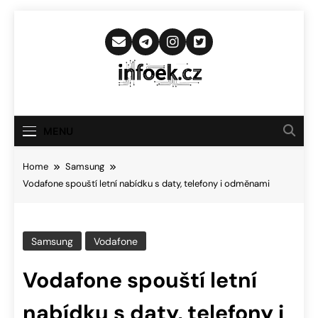
Skip
to
content
Infoek.cz
Web Věnující Se Technologickým
Novinkám
MENU
Home
Samsung
Vodafone spouští letní nabídku s daty, telefony i odměnami
Samsung
Vodafone
Vodafone spouští letní
nabídku s daty, telefony i