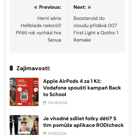
Navigace
Previous:
Next:
pro
Herní série
Boosteroid do
Hellblade nekončí!
cloudu přidává 007
příspěvek
Příští rok vychází hra
First Light a Gothic 1
Senua
Remake
Zajímavosti:
Apple AirPods 4 za 1 Kč:
Vodafone spouští kampaň Back
to School
05.08.2026
Je vhodné sdílet fotky dětí? S
tím pomůže aplikace RODIcheck
01.08.2026